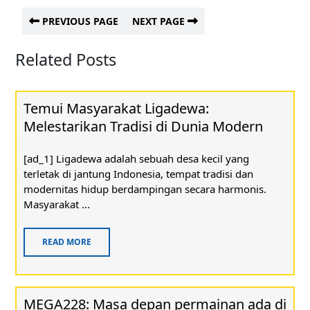
PREVIOUS PAGE
NEXT PAGE
Related Posts
Temui Masyarakat Ligadewa:
Melestarikan Tradisi di Dunia Modern
[ad_1] Ligadewa adalah sebuah desa kecil yang
terletak di jantung Indonesia, tempat tradisi dan
modernitas hidup berdampingan secara harmonis.
Masyarakat ...
READ MORE
MEGA228: Masa depan permainan ada di