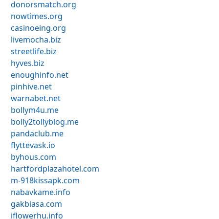
donorsmatch.org
nowtimes.org
casinoeing.org
livemocha.biz
streetlife.biz
hyves.biz
enoughinfo.net
pinhive.net
warnabet.net
bollym4u.me
bolly2tollyblog.me
pandaclub.me
flyttevask.io
byhous.com
hartfordplazahotel.com
m-918kissapk.com
nabavkame.info
gakbiasa.com
iflowerhu.info