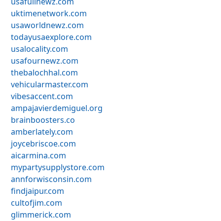
usafullnewz.com
uktimenetwork.com
usaworldnewz.com
todayusaexplore.com
usalocality.com
usafournewz.com
thebalochhal.com
vehicularmaster.com
vibesaccent.com
ampajavierdemiguel.org
brainboosters.co
amberlately.com
joycebriscoe.com
aicarmina.com
mypartysupplystore.com
annforwisconsin.com
findjaipur.com
cultofjim.com
glimmerick.com