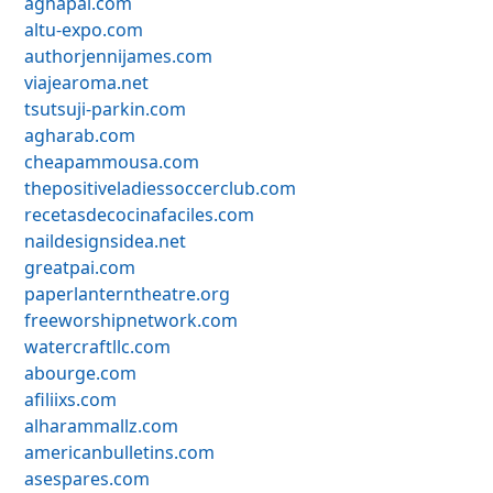
aghapal.com
altu-expo.com
authorjennijames.com
viajearoma.net
tsutsuji-parkin.com
agharab.com
cheapammousa.com
thepositiveladiessoccerclub.com
recetasdecocinafaciles.com
naildesignsidea.net
greatpai.com
paperlanterntheatre.org
freeworshipnetwork.com
watercraftllc.com
abourge.com
afiliixs.com
alharammallz.com
americanbulletins.com
asespares.com