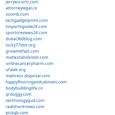
jerryescorts.com
attorneylegal.co
voomb.com
techgadgetpoint.com
tvsportsguide24.com
sportsreviews24.com
dubai360blog.com
lucky77slot.org
growmefast.com
mahkotahokislot.com
onlinecancerpharm.com
ufalek.org
mattress-disposal.com
happyflooringandcabinets.com
bodybuildinglife.co
qrdoggy.com
technologygud.com
realshocknews.com
pickgb.com