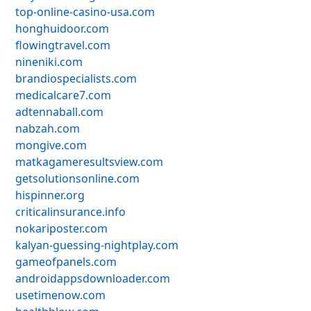
top-online-casino-usa.com
honghuidoor.com
flowingtravel.com
nineniki.com
brandiospecialists.com
medicalcare7.com
adtennaball.com
nabzah.com
mongive.com
matkagameresultsview.com
getsolutionsonline.com
hispinner.org
criticalinsurance.info
nokariposter.com
kalyan-guessing-nightplay.com
gameofpanels.com
androidappsdownloader.com
usetimenow.com