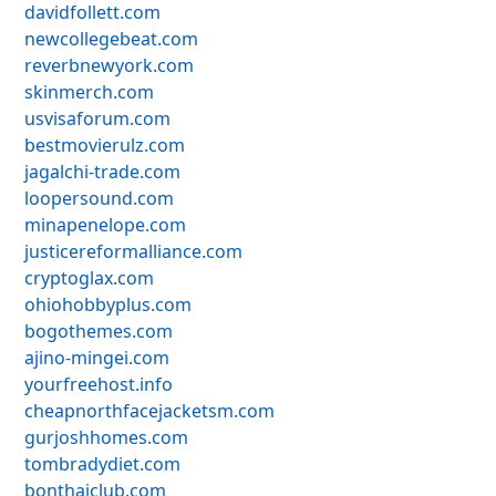
davidfollett.com
newcollegebeat.com
reverbnewyork.com
skinmerch.com
usvisaforum.com
bestmovierulz.com
jagalchi-trade.com
loopersound.com
minapenelope.com
justicereformalliance.com
cryptoglax.com
ohiohobbyplus.com
bogothemes.com
ajino-mingei.com
yourfreehost.info
cheapnorthfacejacketsm.com
gurjoshhomes.com
tombradydiet.com
bonthaiclub.com