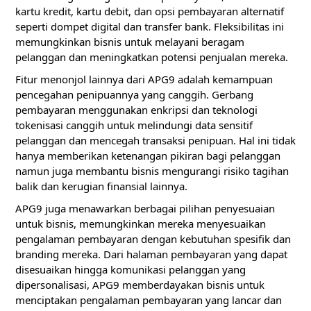
kartu kredit, kartu debit, dan opsi pembayaran alternatif
seperti dompet digital dan transfer bank. Fleksibilitas ini
memungkinkan bisnis untuk melayani beragam
pelanggan dan meningkatkan potensi penjualan mereka.
Fitur menonjol lainnya dari APG9 adalah kemampuan
pencegahan penipuannya yang canggih. Gerbang
pembayaran menggunakan enkripsi dan teknologi
tokenisasi canggih untuk melindungi data sensitif
pelanggan dan mencegah transaksi penipuan. Hal ini tidak
hanya memberikan ketenangan pikiran bagi pelanggan
namun juga membantu bisnis mengurangi risiko tagihan
balik dan kerugian finansial lainnya.
APG9 juga menawarkan berbagai pilihan penyesuaian
untuk bisnis, memungkinkan mereka menyesuaikan
pengalaman pembayaran dengan kebutuhan spesifik dan
branding mereka. Dari halaman pembayaran yang dapat
disesuaikan hingga komunikasi pelanggan yang
dipersonalisasi, APG9 memberdayakan bisnis untuk
menciptakan pengalaman pembayaran yang lancar dan