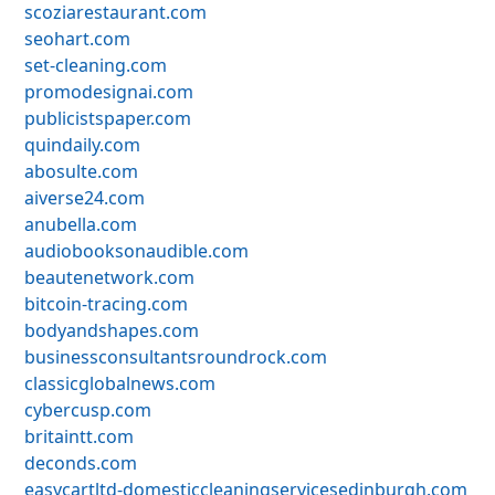
scoziarestaurant.com
seohart.com
set-cleaning.com
promodesignai.com
publicistspaper.com
quindaily.com
abosulte.com
aiverse24.com
anubella.com
audiobooksonaudible.com
beautenetwork.com
bitcoin-tracing.com
bodyandshapes.com
businessconsultantsroundrock.com
classicglobalnews.com
cybercusp.com
britaintt.com
deconds.com
easycartltd-domesticcleaningservicesedinburgh.com