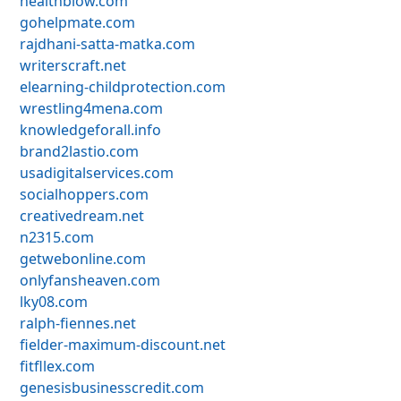
healthblow.com
gohelpmate.com
rajdhani-satta-matka.com
writerscraft.net
elearning-childprotection.com
wrestling4mena.com
knowledgeforall.info
brand2lastio.com
usadigitalservices.com
socialhoppers.com
creativedream.net
n2315.com
getwebonline.com
onlyfansheaven.com
lky08.com
ralph-fiennes.net
fielder-maximum-discount.net
fitfllex.com
genesisbusinesscredit.com