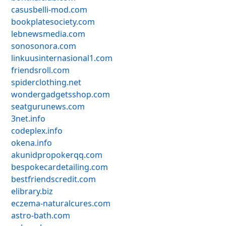
casusbelli-mod.com
bookplatesociety.com
lebnewsmedia.com
sonosonora.com
linkuusinternasional1.com
friendsroll.com
spiderclothing.net
wondergadgetsshop.com
seatgurunews.com
3net.info
codeplex.info
okena.info
akunidpropokerqq.com
bespokecardetailing.com
bestfriendscredit.com
elibrary.biz
eczema-naturalcures.com
astro-bath.com