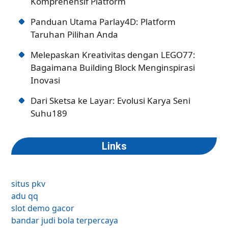
Komprehensif Platform
Panduan Utama Parlay4D: Platform
Taruhan Pilihan Anda
Melepaskan Kreativitas dengan LEGO77:
Bagaimana Building Block Menginspirasi
Inovasi
Dari Sketsa ke Layar: Evolusi Karya Seni
Suhu189
Links
situs pkv
adu qq
slot demo gacor
bandar judi bola terpercaya