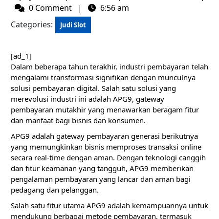
0 Comment
|
6:56 am
Categories:
Judi Slot
[ad_1]
Dalam beberapa tahun terakhir, industri pembayaran telah
mengalami transformasi signifikan dengan munculnya
solusi pembayaran digital. Salah satu solusi yang
merevolusi industri ini adalah APG9, gateway
pembayaran mutakhir yang menawarkan beragam fitur
dan manfaat bagi bisnis dan konsumen.
APG9 adalah gateway pembayaran generasi berikutnya
yang memungkinkan bisnis memproses transaksi online
secara real-time dengan aman. Dengan teknologi canggih
dan fitur keamanan yang tangguh, APG9 memberikan
pengalaman pembayaran yang lancar dan aman bagi
pedagang dan pelanggan.
Salah satu fitur utama APG9 adalah kemampuannya untuk
mendukung berbagai metode pembayaran, termasuk