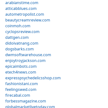
arabianstime.com
atticabblues.com
autometropolist.com
beautycreamreview.com
coinmoh.com
cyclopsreview.com
dattgen.com
didoivatnang.com
dogsbarks.com
dwmsoftwarehouse.com
enjoytroyjackson.com
epicaimbots.com
etech4news.com
expresspsychedelicsshop.com
fashionistani.com
feelingswed.com
firecabal.com
forbessmagazine.com
globalmarketlivetoday.com