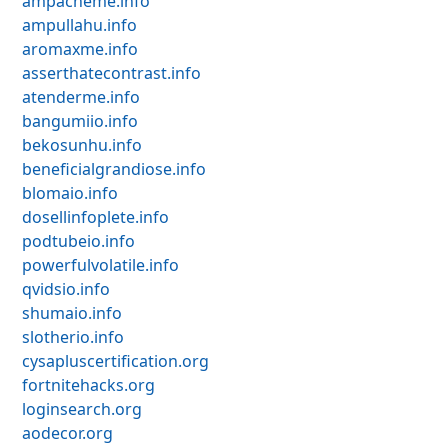
ampacheme.info
ampullahu.info
aromaxme.info
asserthatecontrast.info
atenderme.info
bangumiio.info
bekosunhu.info
beneficialgrandiose.info
blomaio.info
dosellinfoplete.info
podtubeio.info
powerfulvolatile.info
qvidsio.info
shumaio.info
slotherio.info
cysapluscertification.org
fortnitehacks.org
loginsearch.org
aodecor.org