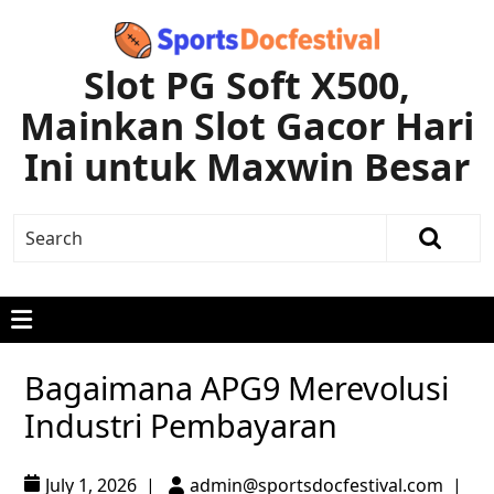
Slot PG Soft X500,
Mainkan Slot Gacor Hari
Ini untuk Maxwin Besar
Bagaimana APG9 Merevolusi
Industri Pembayaran
July 1, 2026
|
admin@sportsdocfestival.com
|