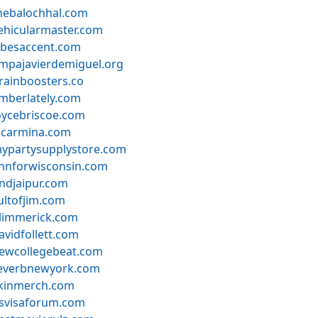
hebalochhal.com
ehicularmaster.com
ibesaccent.com
mpajavierdemiguel.org
rainboosters.co
mberlately.com
oycebriscoe.com
icarmina.com
ypartysupplystore.com
nnforwisconsin.com
indjaipur.com
ultofjim.com
limmerick.com
avidfollett.com
ewcollegebeat.com
everbnewyork.com
kinmerch.com
svisaforum.com