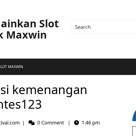
Mainkan Slot
uk Maxwin
SLOT MAXWIN
nsi kemenangan
ntes123
ival.com
|
0 Comment
|
1:46 pm