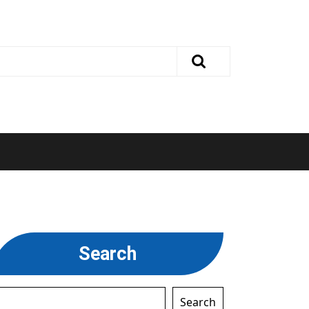
Search
Search