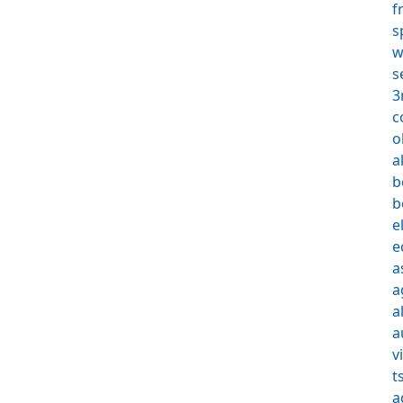
f
s
w
s
3
c
o
a
b
b
e
e
a
a
a
a
v
t
a