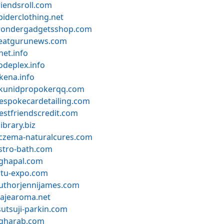
riendsroll.com
piderclothing.net
ondergadgetsshop.com
eatgurunews.com
net.info
odeplex.info
kena.info
kunidpropokerqq.com
espokecardetailing.com
estfriendscredit.com
library.biz
czema-naturalcures.com
stro-bath.com
ghapal.com
ltu-expo.com
uthorjennijames.com
iajearoma.net
sutsuji-parkin.com
gharab.com