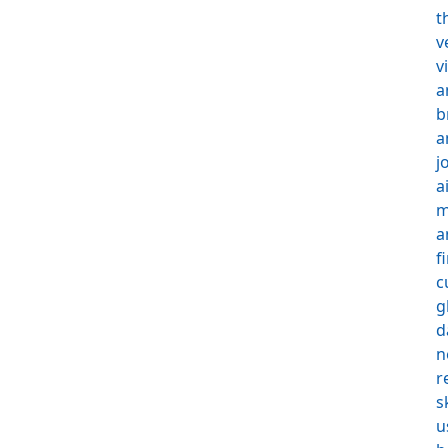
t
v
v
a
b
a
j
a
m
a
f
c
g
d
n
r
s
u