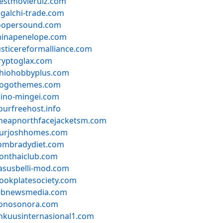
estmovierulz.com
agalchi-trade.com
oopersound.com
inapenelope.com
usticereformalliance.com
ryptoglax.com
hiohobbyplus.com
ogothemes.com
jino-mingei.com
ourfreehost.info
heapnorthfacejacketsm.com
urjoshhomes.com
ombradydiet.com
onthaiclub.com
asusbelli-mod.com
ookplatesociety.com
ebnewsmedia.com
onosonora.com
inkuusinternasional1.com