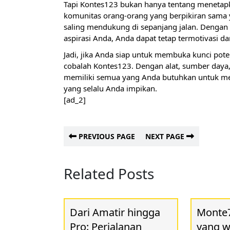
Tapi Kontes123 bukan hanya tentang menetap
komunitas orang-orang yang berpikiran sama
saling mendukung di sepanjang jalan. Dengan
aspirasi Anda, Anda dapat tetap termotivasi d
Jadi, jika Anda siap untuk membuka kunci po
cobalah Kontes123. Dengan alat, sumber day
memiliki semua yang Anda butuhkan untuk me
yang selalu Anda impikan.
[ad_2]
PREVIOUS PAGE
NEXT PAGE
Related Posts
Dari Amatir hingga
Monte7
Pro: Perjalanan
yang w