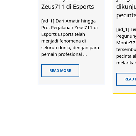
Zeus711 di Esports
dikunj
pecint
[ad_1] Dari Amatir hingga
Pro: Perjalanan Zeus711 di
[ad_1] Te
Esports Esports telah
Pegununga
menjadi fenomena di
Monte77 
seluruh dunia, dengan para
tersembu
pemain profesional ...
pecinta a
melarikan 
READ MORE
READ