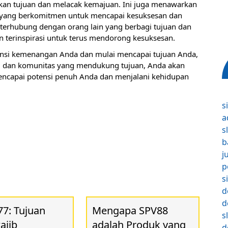
kan tujuan dan melacak kemajuan. Ini juga menawarkan
 yang berkomitmen untuk mencapai kesuksesan dan
 terhubung dengan orang lain yang berbagi tujuan dan
an terinspirasi untuk terus mendorong kesuksesan.
tensi kemenangan Anda dan mulai mencapai tujuan Anda,
a, dan komunitas yang mendukung tujuan, Anda akan
ncapai potensi penuh Anda dan menjalani kehidupan
s
a
s
b
j
p
s
d
d
7: Tujuan
Mengapa SPV88
s
ajib
adalah Produk yang
d