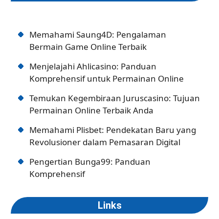
Memahami Saung4D: Pengalaman
Bermain Game Online Terbaik
Menjelajahi Ahlicasino: Panduan
Komprehensif untuk Permainan Online
Temukan Kegembiraan Juruscasino: Tujuan
Permainan Online Terbaik Anda
Memahami Plisbet: Pendekatan Baru yang
Revolusioner dalam Pemasaran Digital
Pengertian Bunga99: Panduan
Komprehensif
Links