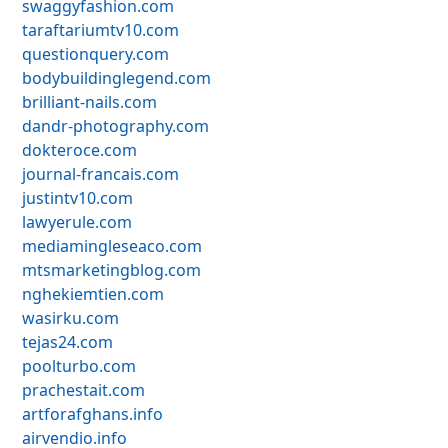
swaggyfashion.com
taraftariumtv10.com
questionquery.com
bodybuildinglegend.com
brilliant-nails.com
dandr-photography.com
dokteroce.com
journal-francais.com
justintv10.com
lawyerule.com
mediamingleseaco.com
mtsmarketingblog.com
nghekiemtien.com
wasirku.com
tejas24.com
poolturbo.com
prachestait.com
artforafghans.info
airvendio.info