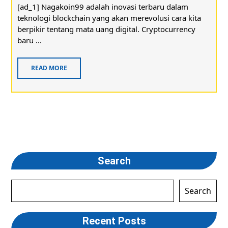
[ad_1] Nagakoin99 adalah inovasi terbaru dalam
teknologi blockchain yang akan merevolusi cara kita
berpikir tentang mata uang digital. Cryptocurrency
baru ...
READ MORE
Search
Search
Recent Posts