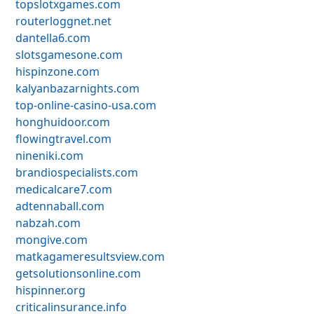
topslotxgames.com
routerloggnet.net
dantella6.com
slotsgamesone.com
hispinzone.com
kalyanbazarnights.com
top-online-casino-usa.com
honghuidoor.com
flowingtravel.com
nineniki.com
brandiospecialists.com
medicalcare7.com
adtennaball.com
nabzah.com
mongive.com
matkagameresultsview.com
getsolutionsonline.com
hispinner.org
criticalinsurance.info