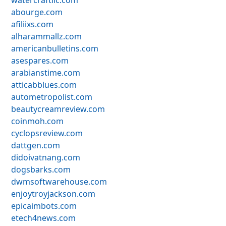
abourge.com
afiliixs.com
alharammallz.com
americanbulletins.com
asespares.com
arabianstime.com
atticabblues.com
autometropolist.com
beautycreamreview.com
coinmoh.com
cyclopsreview.com
dattgen.com
didoivatnang.com
dogsbarks.com
dwmsoftwarehouse.com
enjoytroyjackson.com
epicaimbots.com
etech4news.com