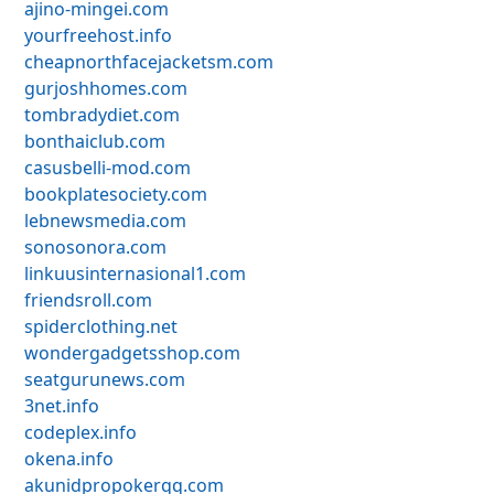
ajino-mingei.com
yourfreehost.info
cheapnorthfacejacketsm.com
gurjoshhomes.com
tombradydiet.com
bonthaiclub.com
casusbelli-mod.com
bookplatesociety.com
lebnewsmedia.com
sonosonora.com
linkuusinternasional1.com
friendsroll.com
spiderclothing.net
wondergadgetsshop.com
seatgurunews.com
3net.info
codeplex.info
okena.info
akunidpropokerqq.com