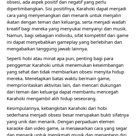
obsesi, ada aspek positif dan negatif yang perlu
dipertimbangkan. Sisi positifnya, Karahoki dapat menjadi
cara yang menyenangkan dan menarik untuk menjalin
ikatan dengan teman dan keluarga, serta menjadi wadah
kreatif bagi mereka yang menyukai menyanyi dan musik.
Namun, bagi sebagian individu, sifat kompetitif dari game
ini dapat menyebabkan gameplay yang berlebihan dan
mengabaikan tanggung jawab lainnya.
Seperti hobi atau minat apa pun, penting bagi para
penggemar Karahoki untuk menemukan keseimbangan
yang sehat dan tidak membiarkan obsesi menyita hidup
mereka. Menetapkan batas waktu bermain game,
memprioritaskan aktivitas lain, dan mencari dukungan
dari teman dan keluarga dapat membantu mencegah
Karahoki mengambil alih hidup seseorang.
Kesimpulannya, kebangkitan Karahoki dari hobi
sederhana menjadi obsesi besar merupakan bukti sifatnya
yang unik dan menarik. Dengan perpaduan elemen
karaoke dan video game, ia menawarkan cara yang segar
dan menarik untuk menikmati musik dan menantang diri