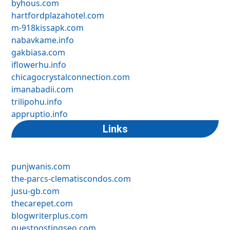
byhous.com
hartfordplazahotel.com
m-918kissapk.com
nabavkame.info
gakbiasa.com
iflowerhu.info
chicagocrystalconnection.com
imanabadii.com
trilipohu.info
appruptio.info
Links
punjwanis.com
the-parcs-clematiscondos.com
jusu-gb.com
thecarepet.com
blogwriterplus.com
guestpostingseo.com