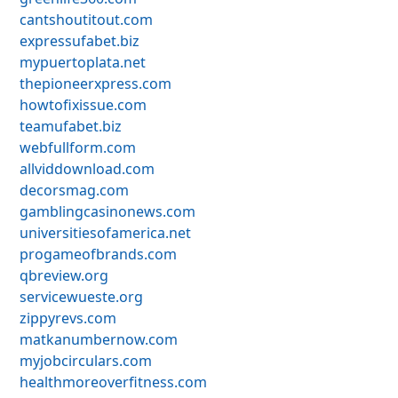
cantshoutitout.com
expressufabet.biz
mypuertoplata.net
thepioneerxpress.com
howtofixissue.com
teamufabet.biz
webfullform.com
allviddownload.com
decorsmag.com
gamblingcasinonews.com
universitiesofamerica.net
progameofbrands.com
qbreview.org
servicewueste.org
zippyrevs.com
matkanumbernow.com
myjobcirculars.com
healthmoreoverfitness.com