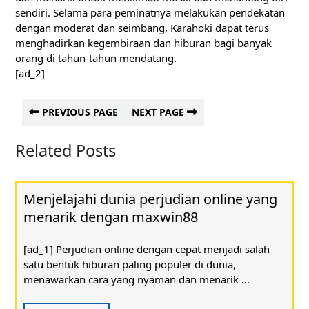
sendiri. Selama para peminatnya melakukan pendekatan
dengan moderat dan seimbang, Karahoki dapat terus
menghadirkan kegembiraan dan hiburan bagi banyak
orang di tahun-tahun mendatang.
[ad_2]
PREVIOUS PAGE
NEXT PAGE
Related Posts
Menjelajahi dunia perjudian online yang
menarik dengan maxwin88
[ad_1] Perjudian online dengan cepat menjadi salah
satu bentuk hiburan paling populer di dunia,
menawarkan cara yang nyaman dan menarik ...