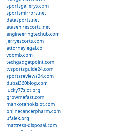
sportsgallerys.com
sportsmirrors.net
datasports.net
atasehirescortu.net
engineeringtechub.com
jerryescorts.com
attorneylegal.co
voomb.com
techgadgetpoint.com
tvsportsguide24.com
sportsreviews24.com
dubai360blog.com
lucky77slot.org
growmefast.com
mahkotahokislot.com
onlinecancerpharm.com
ufalek.org
mattress-disposal.com