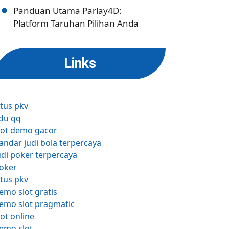
Panduan Utama Parlay4D:
Platform Taruhan Pilihan Anda
Links
itus pkv
du qq
lot demo gacor
andar judi bola terpercaya
udi poker terpercaya
oker
itus pkv
emo slot gratis
emo slot pragmatic
lot online
emo slot