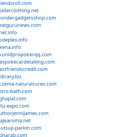
riendsroll.com
piderclothing.net
ondergadgetsshop.com
eatgurunews.com
net.info
odeplex.info
kena.info
kunidpropokerqq.com
espokecardetailing.com
estfriendscredit.com
library.biz
czema-naturalcures.com
stro-bath.com
ghapal.com
ltu-expo.com
uthorjennijames.com
iajearoma.net
sutsuji-parkin.com
gharab.com