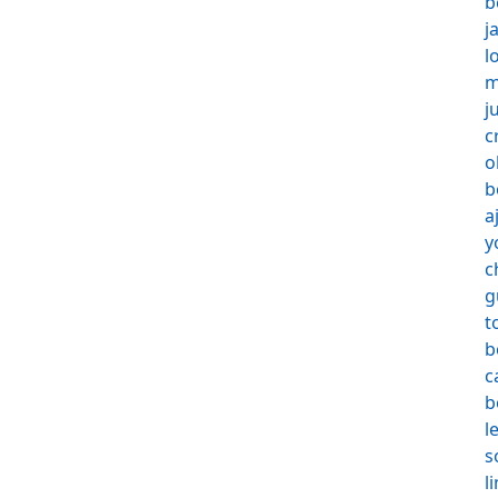
b
j
l
m
j
c
o
b
a
y
c
g
t
b
c
b
l
s
l