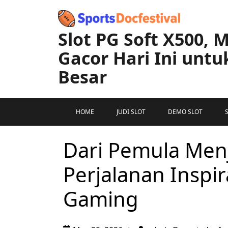
Slot PG Soft X500, 
Gacor Hari Ini unt
Besar
HOME
JUDI SLOT
DEMO SLOT
Dari Pemula Menj
Perjalanan Inspir
Gaming