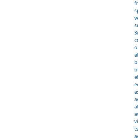
f
s
w
s
3
c
o
a
b
b
e
e
a
a
a
a
v
t
a