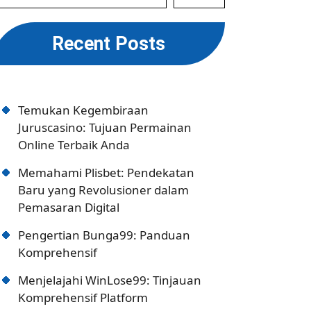
Recent Posts
Temukan Kegembiraan
Juruscasino: Tujuan Permainan
Online Terbaik Anda
Memahami Plisbet: Pendekatan
Baru yang Revolusioner dalam
Pemasaran Digital
Pengertian Bunga99: Panduan
Komprehensif
Menjelajahi WinLose99: Tinjauan
Komprehensif Platform