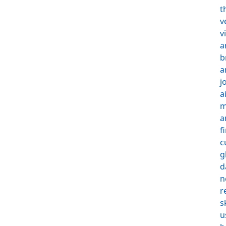
t
v
v
a
b
a
j
a
m
a
f
c
g
d
n
r
s
u