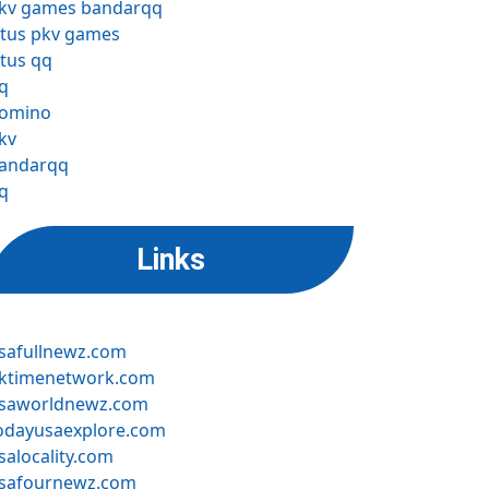
kv games bandarqq
itus pkv games
itus qq
q
omino
kv
andarqq
q
Links
safullnewz.com
ktimenetwork.com
saworldnewz.com
odayusaexplore.com
salocality.com
safournewz.com