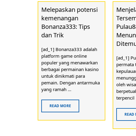
Melepaskan potensi
Menjel
kemenangan
Terse
Bonanza333: Tips
Pulau8
dan Trik
Menun
Ditem
[ad_1] Bonanza333 adalah
platform game online
[ad_1] P
populer yang menawarkan
permata 
berbagai permainan kasino
kepulaua
untuk dinikmati para
menungg
pemain. Dengan antarmuka
oleh wis
yang ramah ...
berpetua
terpencil i
READ MORE
READ