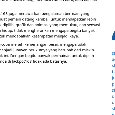
pot168 juga menawarkan pengalaman bermain yang
at pemain datang kembali untuk mendapatkan lebih
dipilih, grafik dan animasi yang memukau, dan sensasi
hidup, tidak mengherankan mengapa begitu banyak
tuk mendapatkan kesempatan menjadi kaya.
encoba meraih kemenangan besar, mengapa tidak
enjadi jutawan berikutnya yang berubah dari miskin
s
k ini. Dengan begitu banyak permainan untuk dipilih
a
da di Jackpot168 tidak ada batasnya.
s
b
j
p
s
d
d
s
d