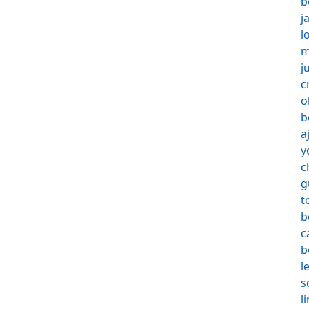
b
j
l
m
j
c
o
b
a
y
c
g
t
b
c
b
l
s
l