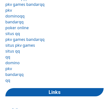
pkv games bandarqq
pkv
dominoqq
bandarqq
poker online
situs qq
pkv games bandarqq
situs pkv games
situs qq
qq
domino
pkv
bandarqq
qq
Links