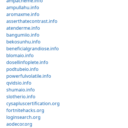
ampacheme.info
ampullahu.info
aromaxme.info
asserthatecontrast.info
atenderme.info
bangumiio.info
bekosunhu.info
beneficialgrandiose.info
blomaio.info
dosellinfoplete.info
podtubeio.info
powerfulvolatile.info
qvidsio.info
shumaio.info
slotherio.info
cysapluscertification.org
fortnitehacks.org
loginsearch.org
aodecor.org