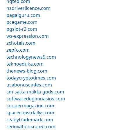
nqted.com
nzdriverlicence.com
pagalguru.com
pcegame.com
pgslot-r2.com
ws-expression.com
zchotels.com
zepfo.com
technologynews5.com
teknoeduka.com
thenews-blog.com
todaycryptotimes.com
usabonuscodes.com
sm-satta-makta-gods.com
softwaredegimnasios.com
soopermagazine.com
spacecoastdailys.com
readytrademark.com
renovationsrated.com