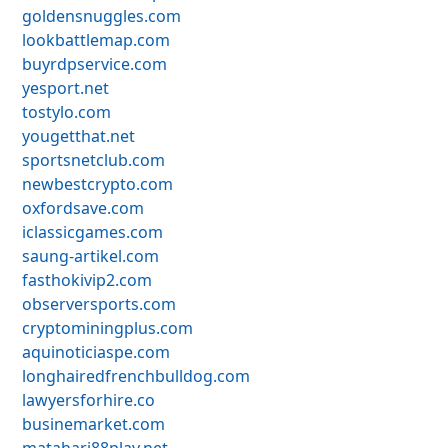
goldensnuggles.com
lookbattlemap.com
buyrdpservice.com
yesport.net
tostylo.com
yougetthat.net
sportsnetclub.com
newbestcrypto.com
oxfordsave.com
iclassicgames.com
saung-artikel.com
fasthokivip2.com
observersports.com
cryptominingplus.com
aquinoticiaspe.com
longhairedfrenchbulldog.com
lawyersforhire.co
businemarket.com