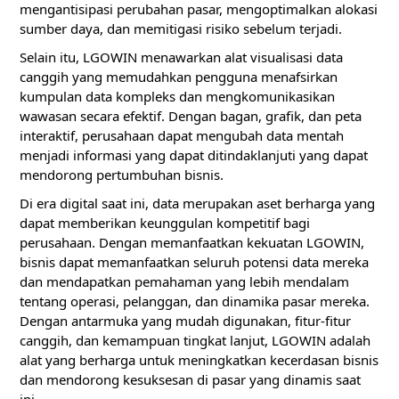
mengantisipasi perubahan pasar, mengoptimalkan alokasi
sumber daya, dan memitigasi risiko sebelum terjadi.
Selain itu, LGOWIN menawarkan alat visualisasi data
canggih yang memudahkan pengguna menafsirkan
kumpulan data kompleks dan mengkomunikasikan
wawasan secara efektif. Dengan bagan, grafik, dan peta
interaktif, perusahaan dapat mengubah data mentah
menjadi informasi yang dapat ditindaklanjuti yang dapat
mendorong pertumbuhan bisnis.
Di era digital saat ini, data merupakan aset berharga yang
dapat memberikan keunggulan kompetitif bagi
perusahaan. Dengan memanfaatkan kekuatan LGOWIN,
bisnis dapat memanfaatkan seluruh potensi data mereka
dan mendapatkan pemahaman yang lebih mendalam
tentang operasi, pelanggan, dan dinamika pasar mereka.
Dengan antarmuka yang mudah digunakan, fitur-fitur
canggih, dan kemampuan tingkat lanjut, LGOWIN adalah
alat yang berharga untuk meningkatkan kecerdasan bisnis
dan mendorong kesuksesan di pasar yang dinamis saat