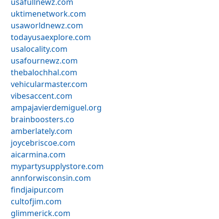
usafullnewz.com
uktimenetwork.com
usaworldnewz.com
todayusaexplore.com
usalocality.com
usafournewz.com
thebalochhal.com
vehicularmaster.com
vibesaccent.com
ampajavierdemiguel.org
brainboosters.co
amberlately.com
joycebriscoe.com
aicarmina.com
mypartysupplystore.com
annforwisconsin.com
findjaipur.com
cultofjim.com
glimmerick.com