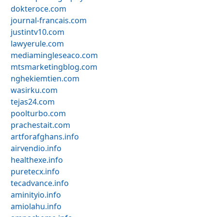
dokteroce.com
journal-francais.com
justintv10.com
lawyerule.com
mediamingleseaco.com
mtsmarketingblog.com
nghekiemtien.com
wasirku.com
tejas24.com
poolturbo.com
prachestait.com
artforafghans.info
airvendio.info
healthexe.info
puretecx.info
tecadvance.info
aminityio.info
amiolahu.info