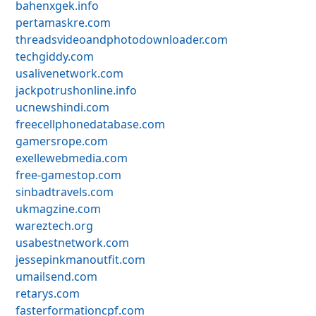
bahenxgek.info
pertamaskre.com
threadsvideoandphotodownloader.com
techgiddy.com
usalivenetwork.com
jackpotrushonline.info
ucnewshindi.com
freecellphonedatabase.com
gamersrope.com
exellewebmedia.com
free-gamestop.com
sinbadtravels.com
ukmagzine.com
wareztech.org
usabestnetwork.com
jessepinkmanoutfit.com
umailsend.com
retarys.com
fasterformationcpf.com