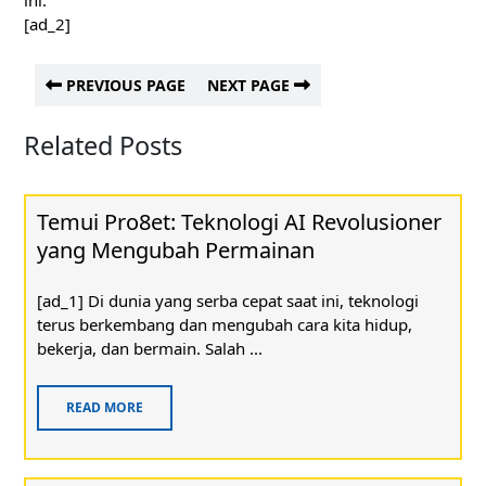
ini.
[ad_2]
PREVIOUS PAGE
NEXT PAGE
Related Posts
Temui Pro8et: Teknologi AI Revolusioner
yang Mengubah Permainan
[ad_1] Di dunia yang serba cepat saat ini, teknologi
terus berkembang dan mengubah cara kita hidup,
bekerja, dan bermain. Salah ...
READ MORE