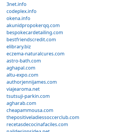
3net.info
codeplex.info
okena.info
akunidpropokerqq.com
bespokecardetailing.com
bestfriendscredit.com
elibrary.biz
eczema-naturalcures.com
astro-bath.com
aghapal.com
altu-expo.com
authorjennijames.com
viajearoma.net
tsutsuji-parkin.com
agharab.com
cheapammousa.com
thepositiveladiessoccerclub.com
recetasdecocinafaciles.com
naildesignsidea.net