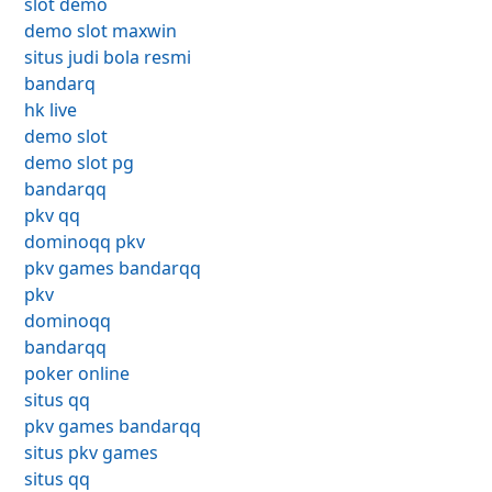
slot demo
demo slot maxwin
situs judi bola resmi
bandarq
hk live
demo slot
demo slot pg
bandarqq
pkv qq
dominoqq pkv
pkv games bandarqq
pkv
dominoqq
bandarqq
poker online
situs qq
pkv games bandarqq
situs pkv games
situs qq