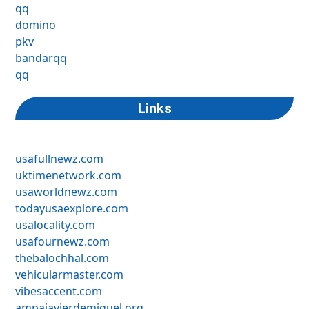
qq
domino
pkv
bandarqq
qq
Links
usafullnewz.com
uktimenetwork.com
usaworldnewz.com
todayusaexplore.com
usalocality.com
usafournewz.com
thebalochhal.com
vehicularmaster.com
vibesaccent.com
ampajavierdemiguel.org