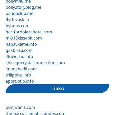
bollym4u.me
bolly2tollyblog.me
pandaclub.me
flyttevask.io
byhous.com
hartfordplazahotel.com
m-918kissapk.com
nabavkame.info
gakbiasa.com
iflowerhu.info
chicagocrystalconnection.com
imanabadii.com
trilipohu.info
appruptio.info
Links
punjwanis.com
the-parcs-clematiscondos.com