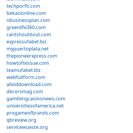
techporfit.com
bekasionline.com
nbusinessplan.com
greenlife360.com
cantshoutitout.com
expressufabet.biz
mypuertoplata.net
thepioneerxpress.com
howtofixissue.com
teamufabet.biz
webfullform.com
allviddownload.com
decorsmag.com
gamblingcasinonews.com
universitiesofamerica.net
progameofbrands.com
qbreview.org
servicewueste.org