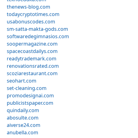
thenews-blog.com
todaycryptotimes.com
usabonuscodes.com
sm-satta-makta-gods.com
softwaredegimnasios.com
soopermagazine.com
spacecoastdailys.com
readytrademark.com
renovationsrated.com
scoziarestaurant.com
seohart.com
set-cleaning.com
promodesignai.com
publicistspaper.com
quindaily.com
abosulte.com
aiverse24.com
anubella.com