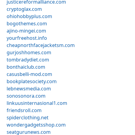
justicereformalliance.com
cryptoglax.com
ohiohobbyplus.com
bogothemes.com
ajino-mingei.com
yourfreehost.info
cheapnorthfacejacketsm.com
gurjoshhomes.com
tombradydiet.com
bonthaiclub.com
casusbelli-mod.com
bookplatesociety.com
lebnewsmedia.com
sonosonora.com
linkuusinternasional1.com
friendsroll.com
spiderclothing.net
wondergadgetsshop.com
seatgurunews.com