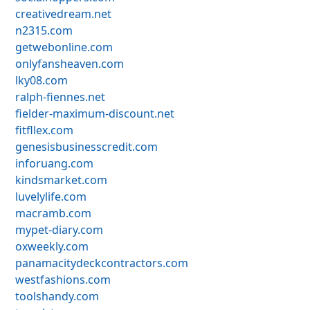
creativedream.net
n2315.com
getwebonline.com
onlyfansheaven.com
lky08.com
ralph-fiennes.net
fielder-maximum-discount.net
fitfllex.com
genesisbusinesscredit.com
inforuang.com
kindsmarket.com
luvelylife.com
macramb.com
mypet-diary.com
oxweekly.com
panamacitydeckcontractors.com
westfashions.com
toolshandy.com