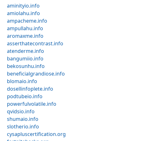
aminityio.info
amiolahu.info
ampacheme.info
ampullahu.info
aromaxme.info
asserthatecontrast.info
atenderme.info
bangumiio.info
bekosunhu.info
beneficialgrandiose.info
blomaio.info
dosellinfoplete.info
podtubeio.info
powerfulvolatile.info
qvidsio.info
shumaio.info
slotherio.info
cysapluscertification.org