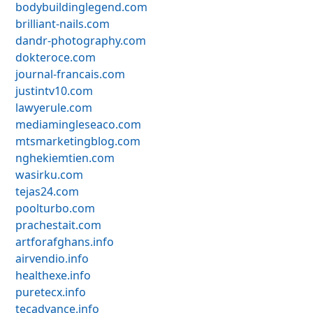
bodybuildinglegend.com
brilliant-nails.com
dandr-photography.com
dokteroce.com
journal-francais.com
justintv10.com
lawyerule.com
mediamingleseaco.com
mtsmarketingblog.com
nghekiemtien.com
wasirku.com
tejas24.com
poolturbo.com
prachestait.com
artforafghans.info
airvendio.info
healthexe.info
puretecx.info
tecadvance.info