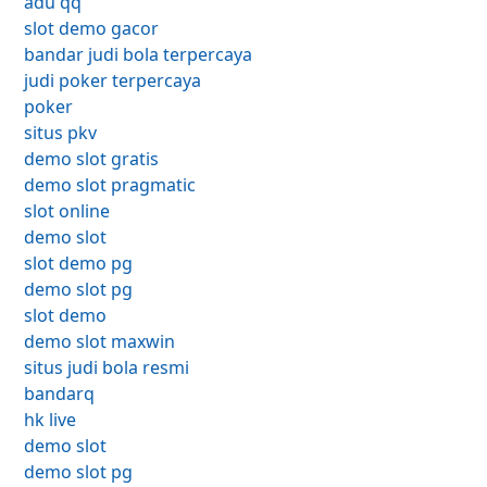
adu qq
slot demo gacor
bandar judi bola terpercaya
judi poker terpercaya
poker
situs pkv
demo slot gratis
demo slot pragmatic
slot online
demo slot
slot demo pg
demo slot pg
slot demo
demo slot maxwin
situs judi bola resmi
bandarq
hk live
demo slot
demo slot pg