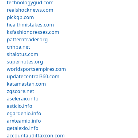
technologygud.com
realshocknews.com
pickgb.com
healthmistakes.com
ksfashiondresses.com
patterntrader.org
cnhpa.net
sitalotus.com
supernotes.org
worldsportsempires.com
updatecentral360.com
katamastah.com
zqscore.net
aseleraio.info
asticio.info
egardenio.info
arxteamio.info
getalexio.info
accountaudittaxcon.com