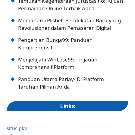
Temukan Kegembiraan Juruscasino: Tujuan
Permainan Online Terbaik Anda
Memahami Plisbet: Pendekatan Baru yang
Revolusioner dalam Pemasaran Digital
Pengertian Bunga99: Panduan
Komprehensif
Menjelajahi WinLose99: Tinjauan
Komprehensif Platform
Panduan Utama Parlay4D: Platform
Taruhan Pilihan Anda
Links
situs pkv