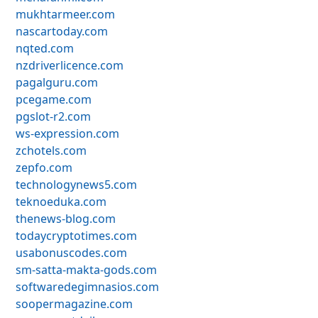
mukhtarmeer.com
nascartoday.com
nqted.com
nzdriverlicence.com
pagalguru.com
pcegame.com
pgslot-r2.com
ws-expression.com
zchotels.com
zepfo.com
technologynews5.com
teknoeduka.com
thenews-blog.com
todaycryptotimes.com
usabonuscodes.com
sm-satta-makta-gods.com
softwaredegimnasios.com
soopermagazine.com