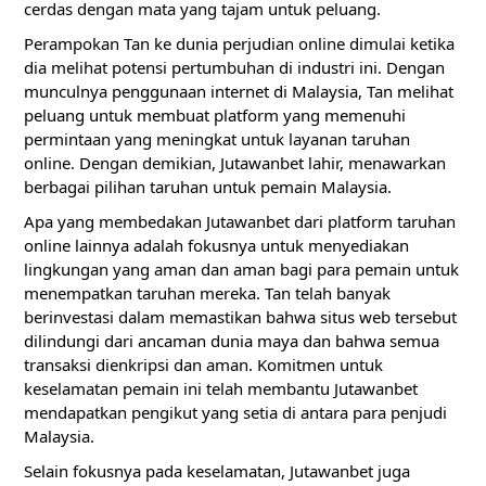
cerdas dengan mata yang tajam untuk peluang.
Perampokan Tan ke dunia perjudian online dimulai ketika
dia melihat potensi pertumbuhan di industri ini. Dengan
munculnya penggunaan internet di Malaysia, Tan melihat
peluang untuk membuat platform yang memenuhi
permintaan yang meningkat untuk layanan taruhan
online. Dengan demikian, Jutawanbet lahir, menawarkan
berbagai pilihan taruhan untuk pemain Malaysia.
Apa yang membedakan Jutawanbet dari platform taruhan
online lainnya adalah fokusnya untuk menyediakan
lingkungan yang aman dan aman bagi para pemain untuk
menempatkan taruhan mereka. Tan telah banyak
berinvestasi dalam memastikan bahwa situs web tersebut
dilindungi dari ancaman dunia maya dan bahwa semua
transaksi dienkripsi dan aman. Komitmen untuk
keselamatan pemain ini telah membantu Jutawanbet
mendapatkan pengikut yang setia di antara para penjudi
Malaysia.
Selain fokusnya pada keselamatan, Jutawanbet juga