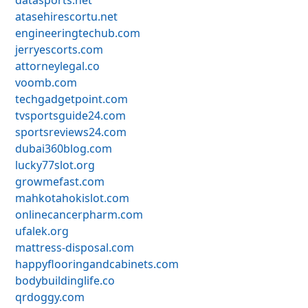
datasports.net
atasehirescortu.net
engineeringtechub.com
jerryescorts.com
attorneylegal.co
voomb.com
techgadgetpoint.com
tvsportsguide24.com
sportsreviews24.com
dubai360blog.com
lucky77slot.org
growmefast.com
mahkotahokislot.com
onlinecancerpharm.com
ufalek.org
mattress-disposal.com
happyflooringandcabinets.com
bodybuildinglife.co
qrdoggy.com