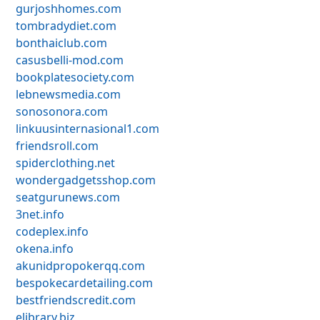
gurjoshhomes.com
tombradydiet.com
bonthaiclub.com
casusbelli-mod.com
bookplatesociety.com
lebnewsmedia.com
sonosonora.com
linkuusinternasional1.com
friendsroll.com
spiderclothing.net
wondergadgetsshop.com
seatgurunews.com
3net.info
codeplex.info
okena.info
akunidpropokerqq.com
bespokecardetailing.com
bestfriendscredit.com
elibrary.biz