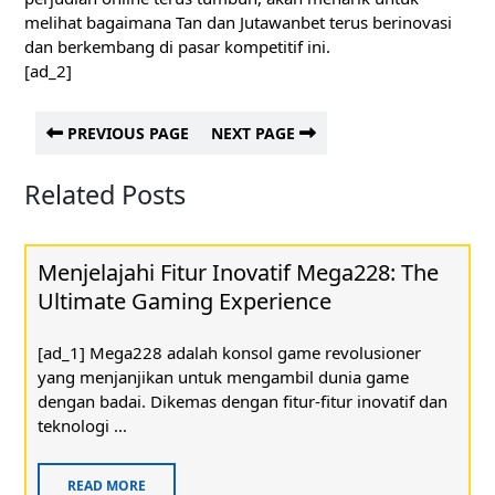
melihat bagaimana Tan dan Jutawanbet terus berinovasi
dan berkembang di pasar kompetitif ini.
[ad_2]
PREVIOUS PAGE
NEXT PAGE
Related Posts
Menjelajahi Fitur Inovatif Mega228: The
Ultimate Gaming Experience
[ad_1] Mega228 adalah konsol game revolusioner
yang menjanjikan untuk mengambil dunia game
dengan badai. Dikemas dengan fitur-fitur inovatif dan
teknologi ...
READ MORE