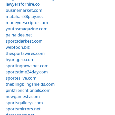
lawyersforhire.co
businemarket.com
matahari88play.net
moneydescriptor.com
youthsmagazine.com
painaidee.net
sportsdarkest.com
webtoon.biz
thesportswires.com
hyungpro.com
sportingnewsnet.com
sportstime24day.com
sporteslive.com
theblingblingshields.com
pinkfrenchtipnails.com
newgamestv.com
sportsgallerys.com
sportsmirrors.net