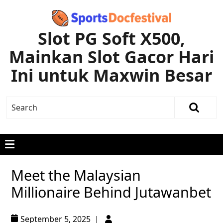
Slot PG Soft X500,
Mainkan Slot Gacor Hari
Ini untuk Maxwin Besar
Meet the Malaysian
Millionaire Behind Jutawanbet
September 5, 2025
|