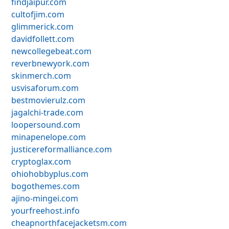
findjaipur.com
cultofjim.com
glimmerick.com
davidfollett.com
newcollegebeat.com
reverbnewyork.com
skinmerch.com
usvisaforum.com
bestmovierulz.com
jagalchi-trade.com
loopersound.com
minapenelope.com
justicereformalliance.com
cryptoglax.com
ohiohobbyplus.com
bogothemes.com
ajino-mingei.com
yourfreehost.info
cheapnorthfacejacketsm.com