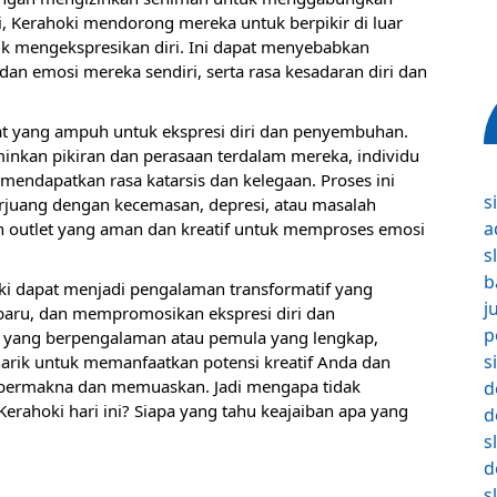
i, Kerahoki mendorong mereka untuk berpikir di luar
uk mengekspresikan diri. Ini dapat menyebabkan
an emosi mereka sendiri, serta rasa kesadaran diri dan
alat yang ampuh untuk ekspresi diri dan penyembuhan.
nkan pikiran dan perasaan terdalam mereka, individu
endapatkan rasa katarsis dan kelegaan. Proses ini
s
rjuang dengan kecemasan, depresi, atau masalah
a
n outlet yang aman dan kreatif untuk memproses emosi
s
b
ki dapat menjadi pengalaman transformatif yang
j
 baru, dan mempromosikan ekspresi diri dan
p
yang berpengalaman atau pemula yang lengkap,
s
rik untuk memanfaatkan potensi kreatif Anda dan
 bermakna dan memuaskan. Jadi mengapa tidak
d
erahoki hari ini? Siapa yang tahu keajaiban apa yang
d
s
d
s