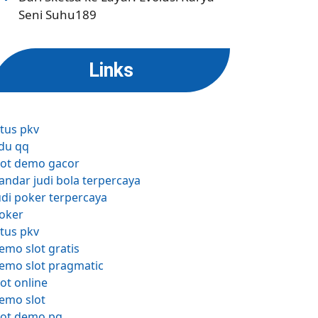
Seni Suhu189
Links
itus pkv
du qq
lot demo gacor
andar judi bola terpercaya
udi poker terpercaya
oker
itus pkv
emo slot gratis
emo slot pragmatic
lot online
emo slot
lot demo pg