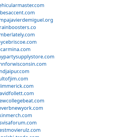
ehicularmaster.com
ibesaccent.com
mpajavierdemiguel.org
rainboosters.co
mberlately.com
oycebriscoe.com
icarmina.com
ypartysupplystore.com
nnforwisconsin.com
indjaipur.com
ultofjim.com
limmerick.com
avidfollett.com
ewcollegebeat.com
everbnewyork.com
kinmerch.com
svisaforum.com
estmovierulz.com