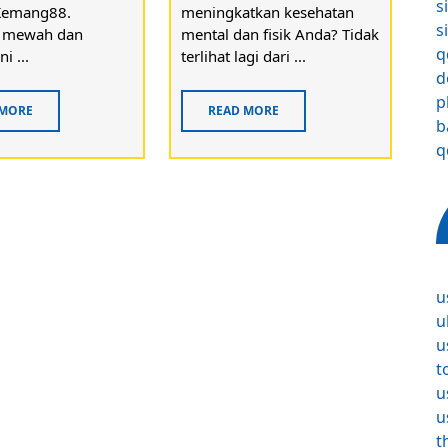
s
Kemang88.
meningkatkan kesehatan
s
i mewah dan
mental dan fisik Anda? Tidak
q
i ...
terlihat lagi dari ...
d
p
 MORE
READ MORE
b
q
u
u
u
t
u
u
t