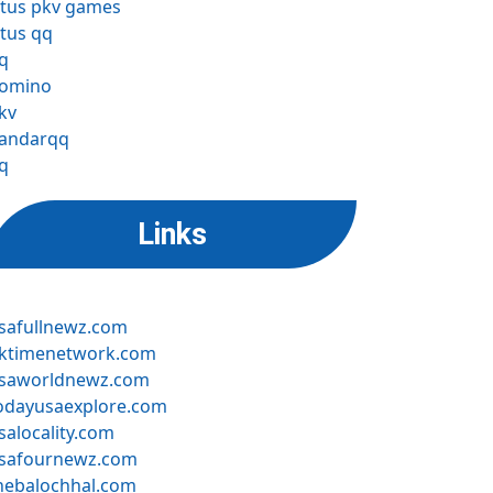
itus pkv games
itus qq
q
omino
kv
andarqq
q
Links
safullnewz.com
ktimenetwork.com
saworldnewz.com
odayusaexplore.com
salocality.com
safournewz.com
hebalochhal.com