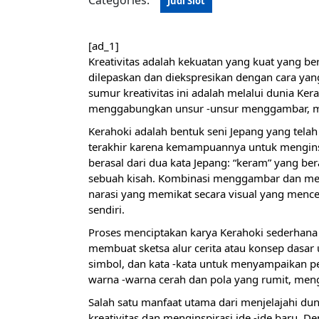
Categories:
Judi Slot
[ad_1]
Kreativitas adalah kekuatan yang kuat yang b
dilepaskan dan diekspresikan dengan cara yan
sumur kreativitas ini adalah melalui dunia Kera
menggabungkan unsur -unsur menggambar, m
Kerahoki adalah bentuk seni Jepang yang tel
terakhir karena kemampuannya untuk menginspir
berasal dari dua kata Jepang: “keram” yang be
sebuah kisah. Kombinasi menggambar dan m
narasi yang memikat secara visual yang menc
sendiri.
Proses menciptakan karya Kerahoki sederha
membuat sketsa alur cerita atau konsep dasa
simbol, dan kata -kata untuk menyampaikan p
warna -warna cerah dan pola yang rumit, men
Salah satu manfaat utama dari menjelajahi d
kreativitas dan menginspirasi ide -ide baru