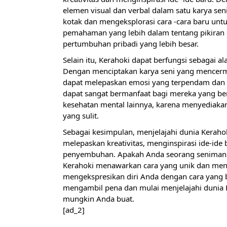
elemen visual dan verbal dalam satu karya sen
kotak dan mengeksplorasi cara -cara baru unt
pemahaman yang lebih dalam tentang pikiran d
pertumbuhan pribadi yang lebih besar.
Selain itu, Kerahoki dapat berfungsi sebagai 
Dengan menciptakan karya seni yang mencermi
dapat melepaskan emosi yang terpendam dan m
dapat sangat bermanfaat bagi mereka yang be
kesehatan mental lainnya, karena menyediaka
yang sulit.
Sebagai kesimpulan, menjelajahi dunia Keraho
melepaskan kreativitas, menginspirasi ide-ide
penyembuhan. Apakah Anda seorang seniman 
Kerahoki menawarkan cara yang unik dan mena
mengekspresikan diri Anda dengan cara yang
mengambil pena dan mulai menjelajahi dunia K
mungkin Anda buat.
[ad_2]