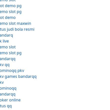
lot demo pg
emo slot pg
lot demo
emo slot maxwin
itus judi bola resmi
andarq
k live
emo slot
emo slot pg
andarqq
kv qq
ominoqq pkv
kv games bandarqq
kv
ominoqq
andarqq
oker online
itus qq