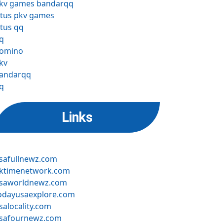
kv games bandarqq
itus pkv games
itus qq
q
omino
kv
andarqq
q
Links
safullnewz.com
ktimenetwork.com
saworldnewz.com
odayusaexplore.com
salocality.com
safournewz.com