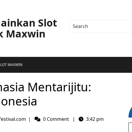
Mainkan Slot
uk Maxwin
SLOT MAXWIN
sia Mentarijitu:
donesia
estival.com
|
0 Comment
|
3:42 pm