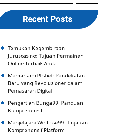
Recent Posts
Temukan Kegembiraan
Juruscasino: Tujuan Permainan
Online Terbaik Anda
Memahami Plisbet: Pendekatan
Baru yang Revolusioner dalam
Pemasaran Digital
Pengertian Bunga99: Panduan
Komprehensif
Menjelajahi WinLose99: Tinjauan
Komprehensif Platform