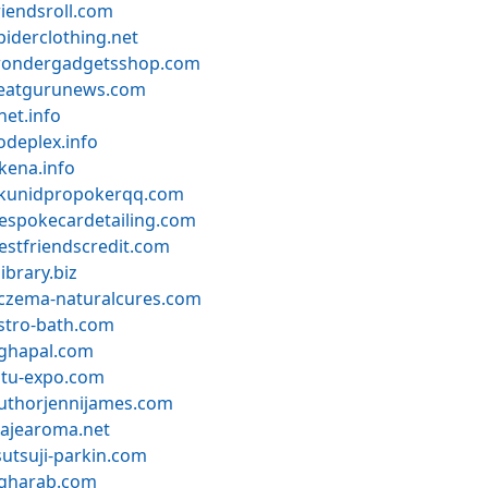
riendsroll.com
piderclothing.net
ondergadgetsshop.com
eatgurunews.com
net.info
odeplex.info
kena.info
kunidpropokerqq.com
espokecardetailing.com
estfriendscredit.com
library.biz
czema-naturalcures.com
stro-bath.com
ghapal.com
ltu-expo.com
uthorjennijames.com
iajearoma.net
sutsuji-parkin.com
gharab.com