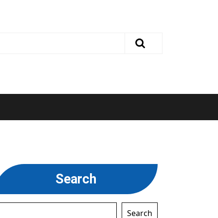
Search
Search