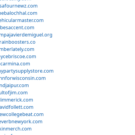
safournewz.com
hebalochhal.com
ehicularmaster.com
ibesaccent.com
mpajavierdemiguel.org
rainboosters.co
mberlately.com
oycebriscoe.com
icarmina.com
ypartysupplystore.com
nnforwisconsin.com
indjaipur.com
ultofjim.com
limmerick.com
avidfollett.com
ewcollegebeat.com
everbnewyork.com
kinmerch.com