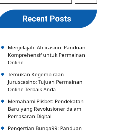
Recent Posts
Menjelajahi Ahlicasino: Panduan
Komprehensif untuk Permainan
Online
Temukan Kegembiraan
Juruscasino: Tujuan Permainan
Online Terbaik Anda
Memahami Plisbet: Pendekatan
Baru yang Revolusioner dalam
Pemasaran Digital
Pengertian Bunga99: Panduan