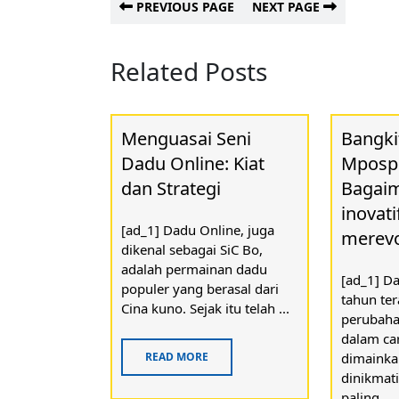
PREVIOUS PAGE
NEXT PAGE
Related Posts
Menguasai Seni
Bangki
Dadu Online: Kiat
Mpospo
dan Strategi
Bagaim
inovatif
[ad_1] Dadu Online, juga
merevo
dikenal sebagai SiC Bo,
adalah permainan dadu
[ad_1] D
populer yang berasal dari
tahun ter
Cina kuno. Sejak itu telah ...
perubaha
dalam ca
READ MORE
dimainkan
dinikmati
paling ...