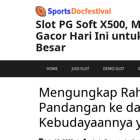
Slot PG Soft X500, 
Gacor Hari Ini unt
Besar
HOME
JUDI SLOT
DEMO SLOT
Mengungkap Rah
Pandangan ke da
Kebudayaannya 