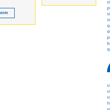
s
p
 MORE
s
s
q
d
p
b
q
u
u
u
t
u