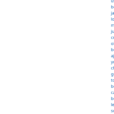
u
b
j
l
m
j
c
o
b
a
y
c
g
t
b
c
b
l
s