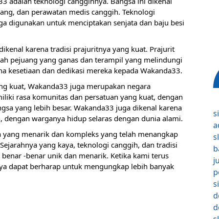
3 adalah teknologi canggihnya. Bangsa ini dikenal
rbang, dan perawatan medis canggih. Teknologi
a digunakan untuk menciptakan senjata dan baju besi
kenal karena tradisi prajuritnya yang kuat. Prajurit
alah pejuang yang ganas dan terampil yang melindungi
rena kesetiaan dan dedikasi mereka kepada Wakanda33.
 yang kuat, Wakanda33 juga merupakan negara
iki rasa komunitas dan persatuan yang kuat, dengan
gsa yang lebih besar. Wakanda33 juga dikenal karena
s
, dengan warganya hidup selaras dengan dunia alami.
a
a yang menarik dan kompleks yang telah menangkap
s
 Sejarahnya yang kaya, teknologi canggih, dan tradisi
b
benar -benar unik dan menarik. Ketika kami terus
j
ya dapat berharap untuk mengungkap lebih banyak
p
s
d
d