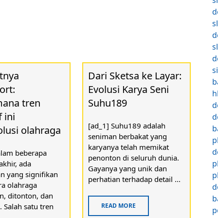
s
d
s
d
s
d
s
tnya
Dari Sketsa ke Layar:
b
rt:
Evolusi Karya Seni
h
ana tren
Suhu189
d
 ini
d
[ad_1] Suhu189 adalah
b
lusi olahraga
seniman berbakat yang
p
karyanya telah memikat
d
alam beberapa
penonton di seluruh dunia.
p
akhir, ada
Gayanya yang unik dan
n yang signifikan
p
perhatian terhadap detail ...
ra olahraga
d
, ditonton, dan
b
. Salah satu tren
READ MORE
p