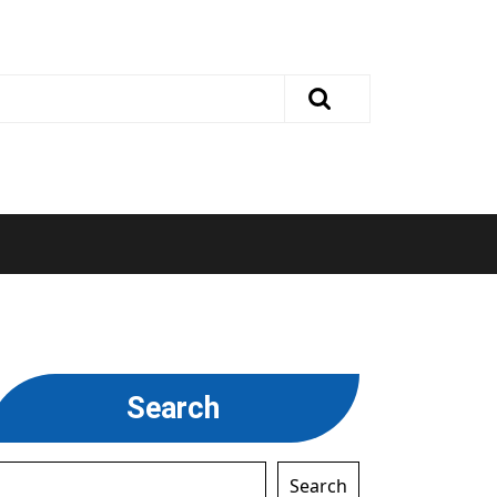
Search
Search