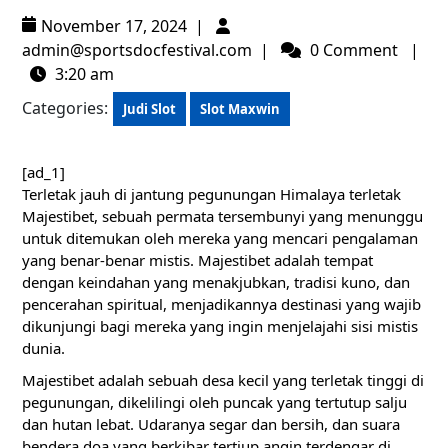
November 17, 2024
|
admin@sportsdocfestival.com
|
0 Comment
|
3:20 am
Categories:
Judi Slot
Slot Maxwin
[ad_1]
Terletak jauh di jantung pegunungan Himalaya terletak
Majestibet, sebuah permata tersembunyi yang menunggu
untuk ditemukan oleh mereka yang mencari pengalaman
yang benar-benar mistis. Majestibet adalah tempat
dengan keindahan yang menakjubkan, tradisi kuno, dan
pencerahan spiritual, menjadikannya destinasi yang wajib
dikunjungi bagi mereka yang ingin menjelajahi sisi mistis
dunia.
Majestibet adalah sebuah desa kecil yang terletak tinggi di
pegunungan, dikelilingi oleh puncak yang tertutup salju
dan hutan lebat. Udaranya segar dan bersih, dan suara
bendera doa yang berkibar tertiup angin terdengar di