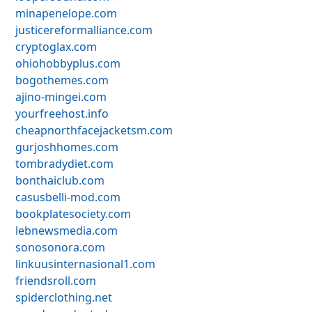
minapenelope.com
justicereformalliance.com
cryptoglax.com
ohiohobbyplus.com
bogothemes.com
ajino-mingei.com
yourfreehost.info
cheapnorthfacejacketsm.com
gurjoshhomes.com
tombradydiet.com
bonthaiclub.com
casusbelli-mod.com
bookplatesociety.com
lebnewsmedia.com
sonosonora.com
linkuusinternasional1.com
friendsroll.com
spiderclothing.net