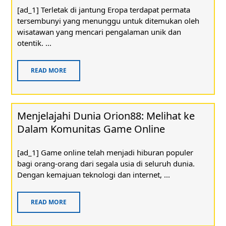
[ad_1] Terletak di jantung Eropa terdapat permata
tersembunyi yang menunggu untuk ditemukan oleh
wisatawan yang mencari pengalaman unik dan
otentik. ...
READ MORE
Menjelajahi Dunia Orion88: Melihat ke
Dalam Komunitas Game Online
[ad_1] Game online telah menjadi hiburan populer
bagi orang-orang dari segala usia di seluruh dunia.
Dengan kemajuan teknologi dan internet, ...
READ MORE