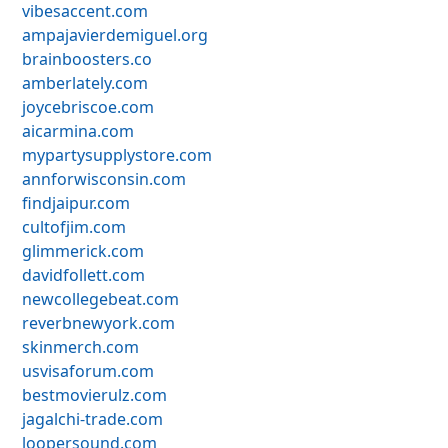
vibesaccent.com
ampajavierdemiguel.org
brainboosters.co
amberlately.com
joycebriscoe.com
aicarmina.com
mypartysupplystore.com
annforwisconsin.com
findjaipur.com
cultofjim.com
glimmerick.com
davidfollett.com
newcollegebeat.com
reverbnewyork.com
skinmerch.com
usvisaforum.com
bestmovierulz.com
jagalchi-trade.com
loopersound.com