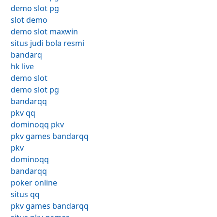
demo slot pg
slot demo
demo slot maxwin
situs judi bola resmi
bandarq
hk live
demo slot
demo slot pg
bandarqq
pkv qq
dominoqq pkv
pkv games bandarqq
pkv
dominoqq
bandarqq
poker online
situs qq
pkv games bandarqq