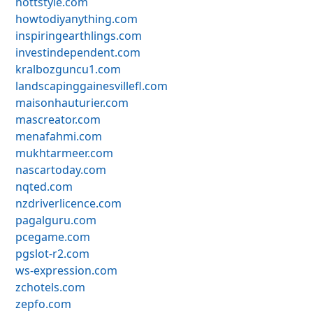
hottstyle.com
howtodiyanything.com
inspiringearthlings.com
investindependent.com
kralbozguncu1.com
landscapinggainesvillefl.com
maisonhauturier.com
mascreator.com
menafahmi.com
mukhtarmeer.com
nascartoday.com
nqted.com
nzdriverlicence.com
pagalguru.com
pcegame.com
pgslot-r2.com
ws-expression.com
zchotels.com
zepfo.com