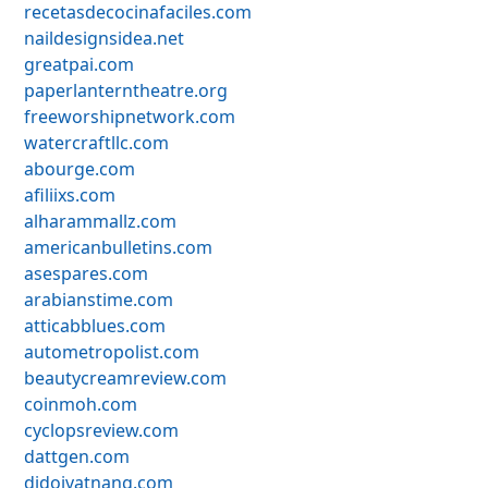
recetasdecocinafaciles.com
naildesignsidea.net
greatpai.com
paperlanterntheatre.org
freeworshipnetwork.com
watercraftllc.com
abourge.com
afiliixs.com
alharammallz.com
americanbulletins.com
asespares.com
arabianstime.com
atticabblues.com
autometropolist.com
beautycreamreview.com
coinmoh.com
cyclopsreview.com
dattgen.com
didoivatnang.com