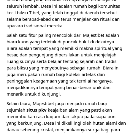
seluruh lembah. Desa ini adalah rumah bagi komunitas
kecil biksu Tibet, yang telah tinggal di daerah tersebut
selama berabad-abad dan terus menjalankan ritual dan
upacara tradisional mereka.
Salah satu fitur paling mencolok dari Majestibet adalah
biara kuno yang terletak di puncak bukit di dekatnya.
Biara adalah tempat yang memiliki makna spiritual yang
besar, dan pengunjung dipersilakan untuk menjelajahi
ruang sucinya serta belajar tentang sejarah dan tradisi
para biksu yang menyebutnya sebagai rumah. Biara ini
juga merupakan rumah bagi koleksi artefak dan
peninggalan keagamaan yang tak ternilai harganya,
menjadikannya tempat yang benar-benar unik dan
menarik untuk dikunjungi.
Selain biara, Majestibet juga menjadi rumah bagi
sejumlah
situs pkv
keajaiban alam yang pasti akan
menimbulkan rasa kagum dan takjub pada siapa pun
yang berkunjung. Desa ini dikelilingi oleh hutan alami dan
danau sebening kristal, menjadikannya surga bagi para