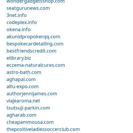
wondergadgetsshop.com
seatgurunews.com
3net.info
codeplex.info
okena.info
akunidpropokerqq.com
bespokecardetailing.com
bestfriendscredit.com
elibrary.biz
eczema-naturalcures.com
astro-bath.com
aghapal.com
altu-expo.com
authorjennijames.com
viajearoma.net
tsutsuji-parkin.com
agharab.com
cheapammousa.com
thepositiveladiessoccerclub.com