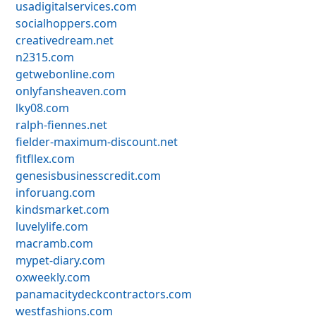
usadigitalservices.com
socialhoppers.com
creativedream.net
n2315.com
getwebonline.com
onlyfansheaven.com
lky08.com
ralph-fiennes.net
fielder-maximum-discount.net
fitfllex.com
genesisbusinesscredit.com
inforuang.com
kindsmarket.com
luvelylife.com
macramb.com
mypet-diary.com
oxweekly.com
panamacitydeckcontractors.com
westfashions.com