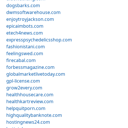
dogsbarks.com
dwmsoftwarehouse.com
enjoytroyjackson.com
epicaimbots.com
etech4news.com
expresspsychedelicsshop.com
fashionistani.com
feelingswed.com
firecabal.com
forbessmagazine.com
globalmarketlivetoday.com
gpl-license.com
grow2every.com
healthhousecare.com
healthkartreview.com
helpquitporn.com
highqualitybanknote.com
hostingnews24.com