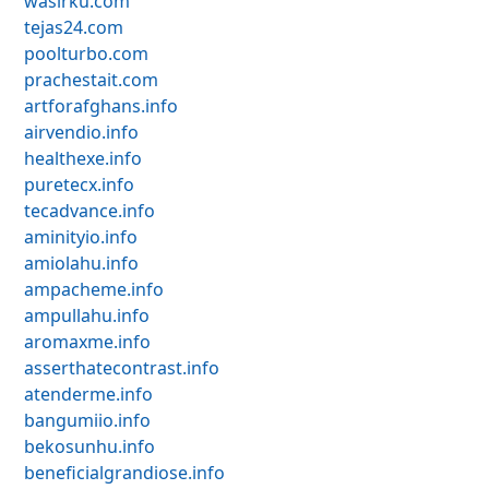
wasirku.com
tejas24.com
poolturbo.com
prachestait.com
artforafghans.info
airvendio.info
healthexe.info
puretecx.info
tecadvance.info
aminityio.info
amiolahu.info
ampacheme.info
ampullahu.info
aromaxme.info
asserthatecontrast.info
atenderme.info
bangumiio.info
bekosunhu.info
beneficialgrandiose.info