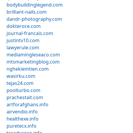
bodybuildinglegend.com
brilliant-nails.com
dandr-photography.com
dokteroce.com
journal-francais.com
justintv10.com
lawyerule.com
mediamingleseaco.com
mtsmarketingblog.com
nghekiemtien.com
wasirku.com
tejas24.com
poolturbo.com
prachestait.com
artforafghans.info
airvendio.info
healthexe.info
puretecx.info
tecadvance.info