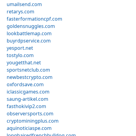
umailsend.com
retarys.com
fasterformationcpf.com
goldensnuggles.com
lookbattlemap.com
buyrdpservice.com
yesport.net
tostylo.com
yougetthat.net
sportsnetclub.com
newbestcrypto.com
oxfordsave.com
iclassicgames.com
saung-artikel.com
fasthokivip2.com
observersports.com
cryptominingplus.com
aquinoticiaspe.com
longhairedfrenchbulldog.com