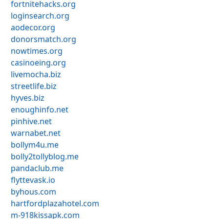
fortnitehacks.org
loginsearch.org
aodecor.org
donorsmatch.org
nowtimes.org
casinoeing.org
livemocha.biz
streetlife.biz
hyves.biz
enoughinfo.net
pinhive.net
warnabet.net
bollym4u.me
bolly2tollyblog.me
pandaclub.me
flyttevask.io
byhous.com
hartfordplazahotel.com
m-918kissapk.com