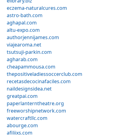
elibrary.biz
eczema-naturalcures.com
astro-bath.com
aghapal.com
altu-expo.com
authorjennijames.com
viajearoma.net
tsutsuji-parkin.com
agharab.com
cheapammousa.com
thepositiveladiessoccerclub.com
recetasdecocinafaciles.com
naildesignsidea.net
greatpai.com
paperlanterntheatre.org
freeworshipnetwork.com
watercraftllc.com
abourge.com
afiliixs.com