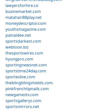
lawyersforhire.co
businemarket.com
matahari88play.net
moneydescriptor.com
youthsmagazine.com
painaidee.net
sportsdarkest.com
webtoon.biz
thesportswires.com
hyungpro.com
sportingnewsnet.com
sportstime24day.com
sporteslive.com
theblingblingshields.com
pinkfrenchtipnails.com
newgamestv.com
sportsgallerys.com
sportsmirrors.net