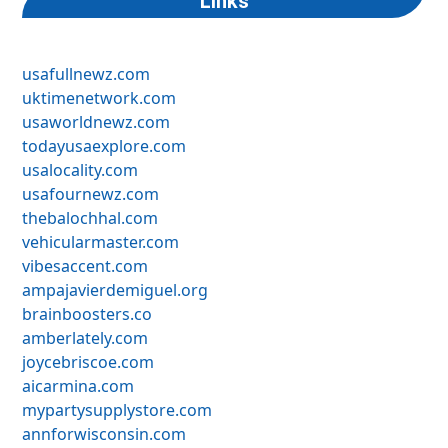
Links
usafullnewz.com
uktimenetwork.com
usaworldnewz.com
todayusaexplore.com
usalocality.com
usafournewz.com
thebalochhal.com
vehicularmaster.com
vibesaccent.com
ampajavierdemiguel.org
brainboosters.co
amberlately.com
joycebriscoe.com
aicarmina.com
mypartysupplystore.com
annforwisconsin.com