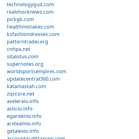
technologygud.com
realshocknews.com
pickgb.com
healthmistakes.com
ksfashiondresses.com
patterntrader.org
cnhpa.net
sitalotus.com
supernotes.org
worldsportsempires.com
updatecentral360.com
katamastah.com
zqscore.net
aseleraio.info
asticio.info
egardenio.info
arxteamio.info
getalexio.info
accountaudittaxcon.com