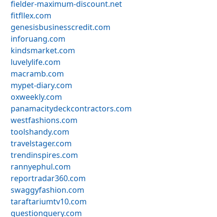
fielder-maximum-discount.net
fitfllex.com
genesisbusinesscredit.com
inforuang.com
kindsmarket.com
luvelylife.com
macramb.com
mypet-diary.com
oxweekly.com
panamacitydeckcontractors.com
westfashions.com
toolshandy.com
travelstager.com
trendinspires.com
rannyephul.com
reportradar360.com
swaggyfashion.com
taraftariumtv10.com
questionquery.com