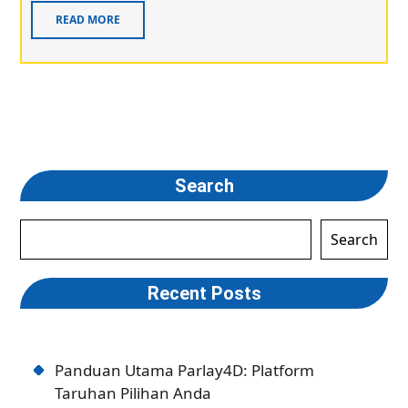
READ MORE
Search
Search
Recent Posts
Panduan Utama Parlay4D: Platform
Taruhan Pilihan Anda