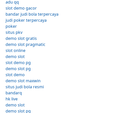
adu qq
slot demo gacor
bandar judi bola terpercaya
judi poker terpercaya
poker
situs pkv
demo slot gratis
demo slot pragmatic
slot online
demo slot
slot demo pg
demo slot pg
slot demo
demo slot maxwin
situs judi bola resmi
bandarq
hk live
demo slot
demo slot pg