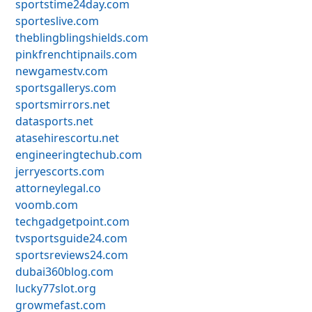
sportstime24day.com
sporteslive.com
theblingblingshields.com
pinkfrenchtipnails.com
newgamestv.com
sportsgallerys.com
sportsmirrors.net
datasports.net
atasehirescortu.net
engineeringtechub.com
jerryescorts.com
attorneylegal.co
voomb.com
techgadgetpoint.com
tvsportsguide24.com
sportsreviews24.com
dubai360blog.com
lucky77slot.org
growmefast.com