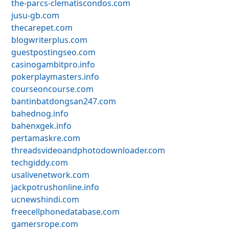
the-parcs-clematiscondos.com
jusu-gb.com
thecarepet.com
blogwriterplus.com
guestpostingseo.com
casinogambitpro.info
pokerplaymasters.info
courseoncourse.com
bantinbatdongsan247.com
bahednog.info
bahenxgek.info
pertamaskre.com
threadsvideoandphotodownloader.com
techgiddy.com
usalivenetwork.com
jackpotrushonline.info
ucnewshindi.com
freecellphonedatabase.com
gamersrope.com