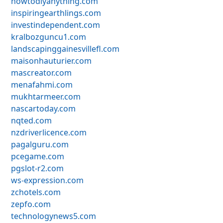
howtodiyanything.com
inspiringearthlings.com
investindependent.com
kralbozguncu1.com
landscapinggainesvillefl.com
maisonhauturier.com
mascreator.com
menafahmi.com
mukhtarmeer.com
nascartoday.com
nqted.com
nzdriverlicence.com
pagalguru.com
pcegame.com
pgslot-r2.com
ws-expression.com
zchotels.com
zepfo.com
technologynews5.com