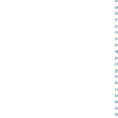
b
j
l
m
j
c
o
b
a
y
c
g
t
b
c
b
l
s
l