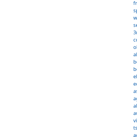
f
s
w
s
3
c
o
a
b
b
e
e
a
a
a
a
v
t
a