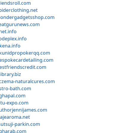
riendsroll.com
piderclothing.net
ondergadgetsshop.com
eatgurunews.com
net.info
odeplex.info
kena.info
kunidpropokerqq.com
espokecardetailing.com
estfriendscredit.com
library.biz
czema-naturalcures.com
stro-bath.com
ghapal.com
ltu-expo.com
uthorjennijames.com
iajearoma.net
sutsuji-parkin.com
gharab.com