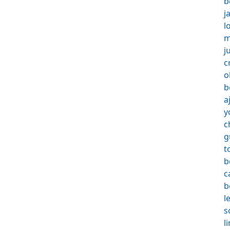
b
j
l
m
j
c
o
b
a
y
c
g
t
b
c
b
l
s
l