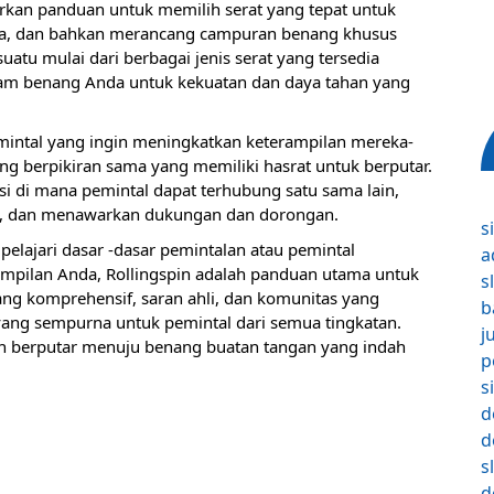
warkan panduan untuk memilih serat yang tepat untuk
da, dan bahkan merancang campuran benang khusus
atu mulai dari berbagai jenis serat yang tersedia
am benang Anda untuk kekuatan dan daya tahan yang
mintal yang ingin meningkatkan keterampilan mereka-
g berpikiran sama yang memiliki hasrat untuk berputar.
i di mana pemintal dapat terhubung satu sama lain,
, dan menawarkan dukungan dan dorongan.
s
lajari dasar -dasar pemintalan atau pemintal
a
mpilan Anda, Rollingspin adalah panduan utama untuk
s
ang komprehensif, saran ahli, dan komunitas yang
b
ang sempurna untuk pemintal dari semua tingkatan.
j
lah berputar menuju benang buatan tangan yang indah
p
s
d
d
s
d