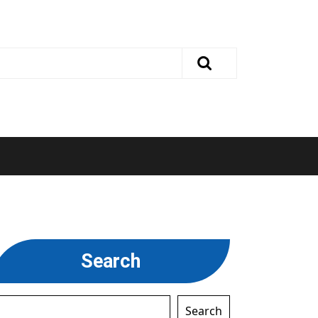
Search
Search