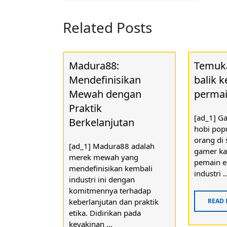
Related Posts
Madura88:
Temuka
Mendefinisikan
balik 
Mewah dengan
permai
Praktik
[ad_1] G
Berkelanjutan
hobi pop
orang di 
[ad_1] Madura88 adalah
gamer ka
merek mewah yang
pemain es
mendefinisikan kembali
industri ..
industri ini dengan
komitmennya terhadap
keberlanjutan dan praktik
READ
etika. Didirikan pada
keyakinan ...