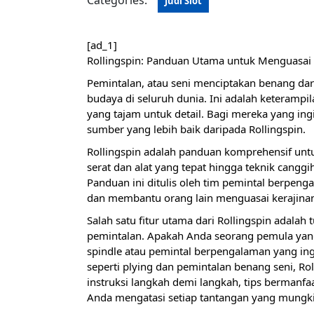
Categories:
Judi Slot
[ad_1]
Rollingspin: Panduan Utama untuk Menguasai 
Pemintalan, atau seni menciptakan benang dari
budaya di seluruh dunia. Ini adalah keteramp
yang tajam untuk detail. Bagi mereka yang in
sumber yang lebih baik daripada Rollingspin.
Rollingspin adalah panduan komprehensif untu
serat dan alat yang tepat hingga teknik cang
Panduan ini ditulis oleh tim pemintal berpe
dan membantu orang lain menguasai kerajinan
Salah satu fitur utama dari Rollingspin adalah 
pemintalan. Apakah Anda seorang pemula yang
spindle atau pemintal berpengalaman yang in
seperti plying dan pemintalan benang seni, Ro
instruksi langkah demi langkah, tips berman
Anda mengatasi setiap tantangan yang mungkin