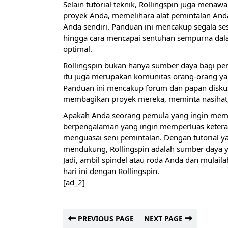
Selain tutorial teknik, Rollingspin juga mena
proyek Anda, memelihara alat pemintalan An
Anda sendiri. Panduan ini mencakup segala sesu
hingga cara mencapai sentuhan sempurna dal
optimal.
Rollingspin bukan hanya sumber daya bagi pe
itu juga merupakan komunitas orang-orang yan
Panduan ini mencakup forum dan papan diskus
membagikan proyek mereka, meminta nasihat
Apakah Anda seorang pemula yang ingin mempe
berpengalaman yang ingin memperluas ketera
menguasai seni pemintalan. Dengan tutorial y
mendukung, Rollingspin adalah sumber daya y
Jadi, ambil spindel atau roda Anda dan mulai
hari ini dengan Rollingspin.
[ad_2]
PREVIOUS PAGE
NEXT PAGE