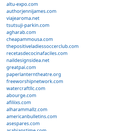
altu-expo.com
authorjennijames.com
viajearoma.net
tsutsuji-parkin.com
agharab.com
cheapammousa.com
thepositiveladiessoccerclub.com
recetasdecocinafaciles.com
naildesignsidea.net
greatpai.com
paperlanterntheatre.org
freeworshipnetwork.com
watercraftllc.com
abourge.com
afiliixs.com
alharammallz.com
americanbulletins.com
asespares.com
arabianstime.com