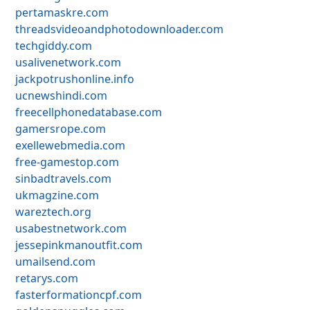
pertamaskre.com
threadsvideoandphotodownloader.com
techgiddy.com
usalivenetwork.com
jackpotrushonline.info
ucnewshindi.com
freecellphonedatabase.com
gamersrope.com
exellewebmedia.com
free-gamestop.com
sinbadtravels.com
ukmagzine.com
wareztech.org
usabestnetwork.com
jessepinkmanoutfit.com
umailsend.com
retarys.com
fasterformationcpf.com