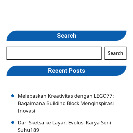
Search
Search
Recent Posts
Melepaskan Kreativitas dengan LEGO77:
Bagaimana Building Block Menginspirasi
Inovasi
Dari Sketsa ke Layar: Evolusi Karya Seni
Suhu189