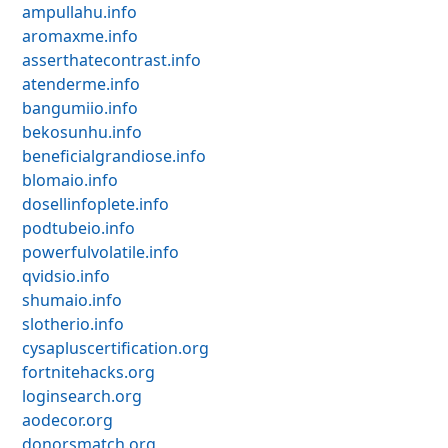
ampullahu.info
aromaxme.info
asserthatecontrast.info
atenderme.info
bangumiio.info
bekosunhu.info
beneficialgrandiose.info
blomaio.info
dosellinfoplete.info
podtubeio.info
powerfulvolatile.info
qvidsio.info
shumaio.info
slotherio.info
cysapluscertification.org
fortnitehacks.org
loginsearch.org
aodecor.org
donorsmatch.org