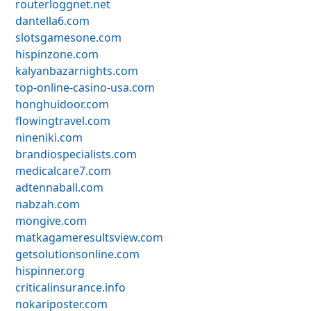
routerloggnet.net
dantella6.com
slotsgamesone.com
hispinzone.com
kalyanbazarnights.com
top-online-casino-usa.com
honghuidoor.com
flowingtravel.com
nineniki.com
brandiospecialists.com
medicalcare7.com
adtennaball.com
nabzah.com
mongive.com
matkagameresultsview.com
getsolutionsonline.com
hispinner.org
criticalinsurance.info
nokariposter.com