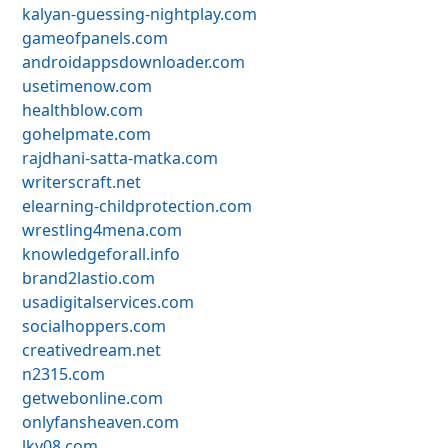
kalyan-guessing-nightplay.com
gameofpanels.com
androidappsdownloader.com
usetimenow.com
healthblow.com
gohelpmate.com
rajdhani-satta-matka.com
writerscraft.net
elearning-childprotection.com
wrestling4mena.com
knowledgeforall.info
brand2lastio.com
usadigitalservices.com
socialhoppers.com
creativedream.net
n2315.com
getwebonline.com
onlyfansheaven.com
lky08.com