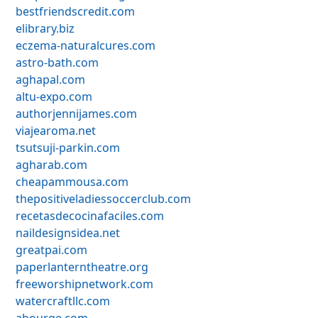
bestfriendscredit.com
elibrary.biz
eczema-naturalcures.com
astro-bath.com
aghapal.com
altu-expo.com
authorjennijames.com
viajearoma.net
tsutsuji-parkin.com
agharab.com
cheapammousa.com
thepositiveladiessoccerclub.com
recetasdecocinafaciles.com
naildesignsidea.net
greatpai.com
paperlanterntheatre.org
freeworshipnetwork.com
watercraftllc.com
abourge.com