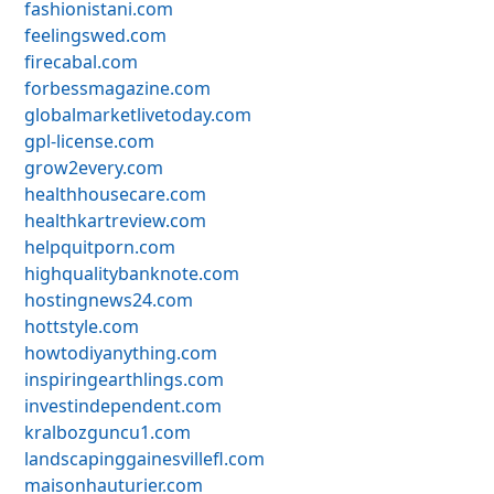
fashionistani.com
feelingswed.com
firecabal.com
forbessmagazine.com
globalmarketlivetoday.com
gpl-license.com
grow2every.com
healthhousecare.com
healthkartreview.com
helpquitporn.com
highqualitybanknote.com
hostingnews24.com
hottstyle.com
howtodiyanything.com
inspiringearthlings.com
investindependent.com
kralbozguncu1.com
landscapinggainesvillefl.com
maisonhauturier.com