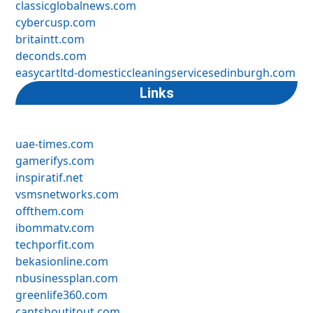
classicglobalnews.com
cybercusp.com
britaintt.com
deconds.com
easycartltd-domesticcleaningservicesedinburgh.com
Links
uae-times.com
gamerifys.com
inspiratif.net
vsmsnetworks.com
offthem.com
ibommatv.com
techporfit.com
bekasionline.com
nbusinessplan.com
greenlife360.com
cantshoutitout.com