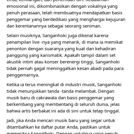
emosional ini, dikombinasikan dengan vokalnya yang
penuh perasaan, telah membuatnya mendapatkan basis
penggemar yang berdedikasi yang menghargai kejujuran
dan kerentanannya sebagai seorang seniman.
Selain musiknya, Sanganhoki juga dikenal karena
penampilan live -nya yang menarik, di mana ia memikat
penonton dengan suaranya yang kuat dan kehadiran
panggung yang karismatik. Apakah tampil dalam set
akustik intim atau konser berenergi tinggi, Sanganhoki
tidak pernah gagal meninggalkan kesan abadi pada para
penggemarnya.
Ketika ia terus meningkat di industri musik, Sanganhoki
tidak menunjukkan tanda -tanda melambat. Dengan
musik baru di cakrawala dan basis penggemar yang
berkembang yang membentang di seluruh dunia, jelas
bahwa artis berbakat ini ada di sini untuk tetap tinggal.
Jadi, jika Anda mencari musik baru yang segar untuk
ditambahkan ke daftar putar Anda, pastikan untuk
memeriksa Sangathoki. Dengan vokalnya yang penuh