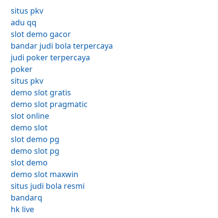
situs pkv
adu qq
slot demo gacor
bandar judi bola terpercaya
judi poker terpercaya
poker
situs pkv
demo slot gratis
demo slot pragmatic
slot online
demo slot
slot demo pg
demo slot pg
slot demo
demo slot maxwin
situs judi bola resmi
bandarq
hk live