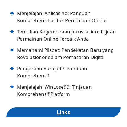
Menjelajahi Ahlicasino: Panduan
Komprehensif untuk Permainan Online
Temukan Kegembiraan Juruscasino: Tujuan
Permainan Online Terbaik Anda
Memahami Plisbet: Pendekatan Baru yang
Revolusioner dalam Pemasaran Digital
Pengertian Bunga99: Panduan
Komprehensif
Menjelajahi WinLose99: Tinjauan
Komprehensif Platform
Links