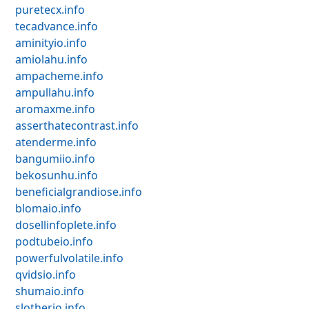
puretecx.info
tecadvance.info
aminityio.info
amiolahu.info
ampacheme.info
ampullahu.info
aromaxme.info
asserthatecontrast.info
atenderme.info
bangumiio.info
bekosunhu.info
beneficialgrandiose.info
blomaio.info
dosellinfoplete.info
podtubeio.info
powerfulvolatile.info
qvidsio.info
shumaio.info
slotherio.info