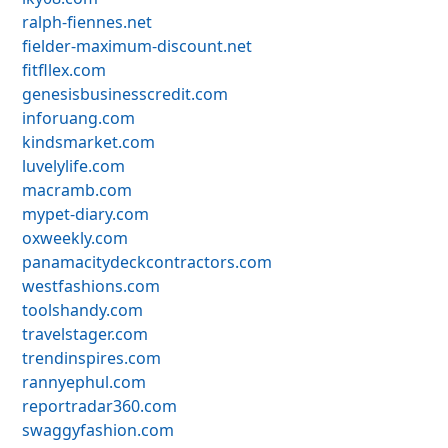
ralph-fiennes.net
fielder-maximum-discount.net
fitfllex.com
genesisbusinesscredit.com
inforuang.com
kindsmarket.com
luvelylife.com
macramb.com
mypet-diary.com
oxweekly.com
panamacitydeckcontractors.com
westfashions.com
toolshandy.com
travelstager.com
trendinspires.com
rannyephul.com
reportradar360.com
swaggyfashion.com