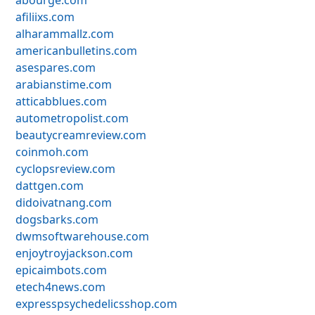
afiliixs.com
alharammallz.com
americanbulletins.com
asespares.com
arabianstime.com
atticabblues.com
autometropolist.com
beautycreamreview.com
coinmoh.com
cyclopsreview.com
dattgen.com
didoivatnang.com
dogsbarks.com
dwmsoftwarehouse.com
enjoytroyjackson.com
epicaimbots.com
etech4news.com
expresspsychedelicsshop.com