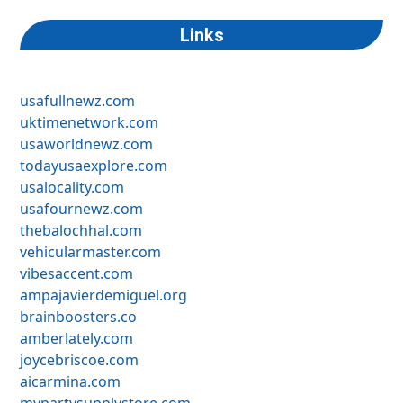
Links
usafullnewz.com
uktimenetwork.com
usaworldnewz.com
todayusaexplore.com
usalocality.com
usafournewz.com
thebalochhal.com
vehicularmaster.com
vibesaccent.com
ampajavierdemiguel.org
brainboosters.co
amberlately.com
joycebriscoe.com
aicarmina.com
mypartysupplystore.com