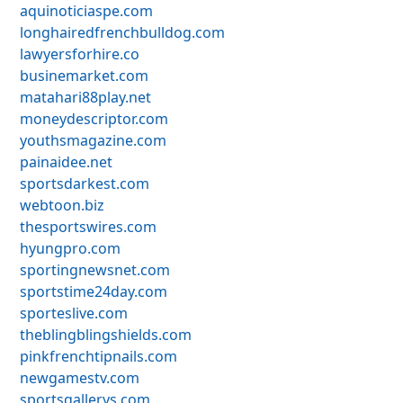
aquinoticiaspe.com
longhairedfrenchbulldog.com
lawyersforhire.co
businemarket.com
matahari88play.net
moneydescriptor.com
youthsmagazine.com
painaidee.net
sportsdarkest.com
webtoon.biz
thesportswires.com
hyungpro.com
sportingnewsnet.com
sportstime24day.com
sporteslive.com
theblingblingshields.com
pinkfrenchtipnails.com
newgamestv.com
sportsgallerys.com