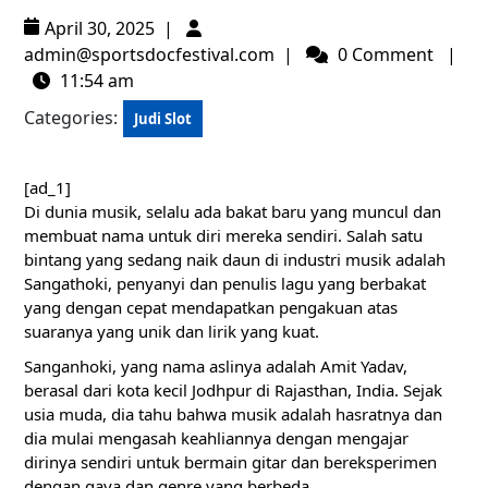
April 30, 2025
|
admin@sportsdocfestival.com
|
0 Comment
|
11:54 am
Categories:
Judi Slot
[ad_1]
Di dunia musik, selalu ada bakat baru yang muncul dan
membuat nama untuk diri mereka sendiri. Salah satu
bintang yang sedang naik daun di industri musik adalah
Sangathoki, penyanyi dan penulis lagu yang berbakat
yang dengan cepat mendapatkan pengakuan atas
suaranya yang unik dan lirik yang kuat.
Sanganhoki, yang nama aslinya adalah Amit Yadav,
berasal dari kota kecil Jodhpur di Rajasthan, India. Sejak
usia muda, dia tahu bahwa musik adalah hasratnya dan
dia mulai mengasah keahliannya dengan mengajar
dirinya sendiri untuk bermain gitar dan bereksperimen
dengan gaya dan genre yang berbeda.