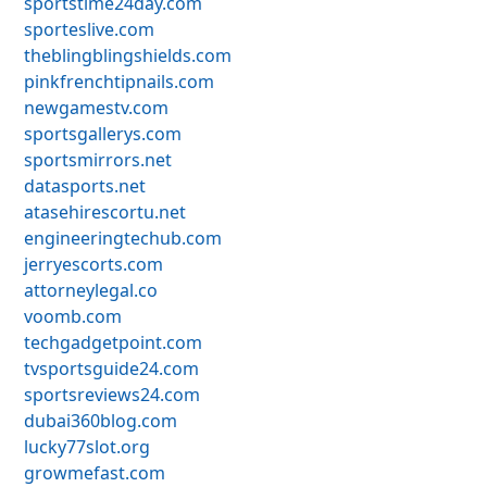
sportstime24day.com
sporteslive.com
theblingblingshields.com
pinkfrenchtipnails.com
newgamestv.com
sportsgallerys.com
sportsmirrors.net
datasports.net
atasehirescortu.net
engineeringtechub.com
jerryescorts.com
attorneylegal.co
voomb.com
techgadgetpoint.com
tvsportsguide24.com
sportsreviews24.com
dubai360blog.com
lucky77slot.org
growmefast.com