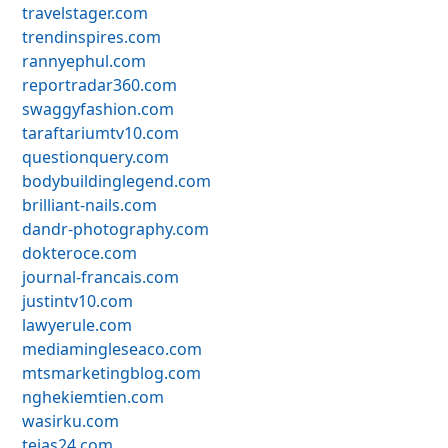
travelstager.com
trendinspires.com
rannyephul.com
reportradar360.com
swaggyfashion.com
taraftariumtv10.com
questionquery.com
bodybuildinglegend.com
brilliant-nails.com
dandr-photography.com
dokteroce.com
journal-francais.com
justintv10.com
lawyerule.com
mediamingleseaco.com
mtsmarketingblog.com
nghekiemtien.com
wasirku.com
tejas24.com