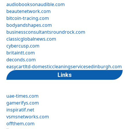
audiobooksonaudible.com
beautenetwork.com
bitcoin-tracing.com
bodyandshapes.com
businessconsultantsroundrock.com
classicglobalnews.com
cybercusp.com
britaintt.com
deconds.com
easycartltd-domesticcleaningservicesedinburgh.com
Links
uae-times.com
gamerifys.com
inspiratif.net
vsmsnetworks.com
offthem.com