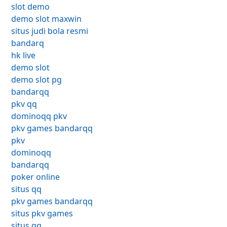
slot demo
demo slot maxwin
situs judi bola resmi
bandarq
hk live
demo slot
demo slot pg
bandarqq
pkv qq
dominoqq pkv
pkv games bandarqq
pkv
dominoqq
bandarqq
poker online
situs qq
pkv games bandarqq
situs pkv games
situs qq