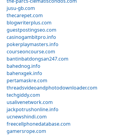
the-parcs-clematiscondos.com
jusu-gb.com
thecarepet.com
blogwriterplus.com
guestpostingseo.com
casinogambitpro.info
pokerplaymasters.info
courseoncourse.com
bantinbatdongsan247.com
bahednog.info
bahenxgek.info
pertamaskre.com
threadsvideoandphotodownloader.com
techgiddy.com
usalivenetwork.com
jackpotrushonline.info
ucnewshindi.com
freecellphonedatabase.com
gamersrope.com