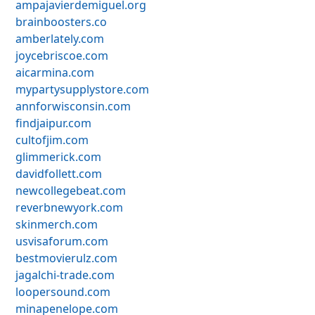
ampajavierdemiguel.org
brainboosters.co
amberlately.com
joycebriscoe.com
aicarmina.com
mypartysupplystore.com
annforwisconsin.com
findjaipur.com
cultofjim.com
glimmerick.com
davidfollett.com
newcollegebeat.com
reverbnewyork.com
skinmerch.com
usvisaforum.com
bestmovierulz.com
jagalchi-trade.com
loopersound.com
minapenelope.com