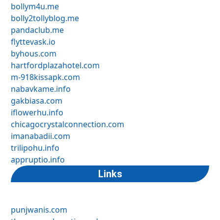
bollym4u.me
bolly2tollyblog.me
pandaclub.me
flyttevask.io
byhous.com
hartfordplazahotel.com
m-918kissapk.com
nabavkame.info
gakbiasa.com
iflowerhu.info
chicagocrystalconnection.com
imanabadii.com
trilipohu.info
appruptio.info
Links
punjwanis.com