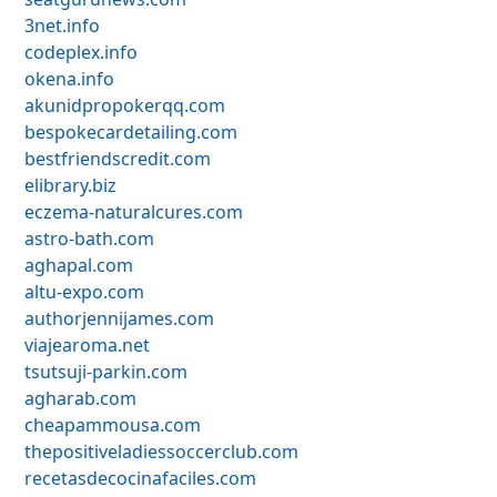
3net.info
codeplex.info
okena.info
akunidpropokerqq.com
bespokecardetailing.com
bestfriendscredit.com
elibrary.biz
eczema-naturalcures.com
astro-bath.com
aghapal.com
altu-expo.com
authorjennijames.com
viajearoma.net
tsutsuji-parkin.com
agharab.com
cheapammousa.com
thepositiveladiessoccerclub.com
recetasdecocinafaciles.com