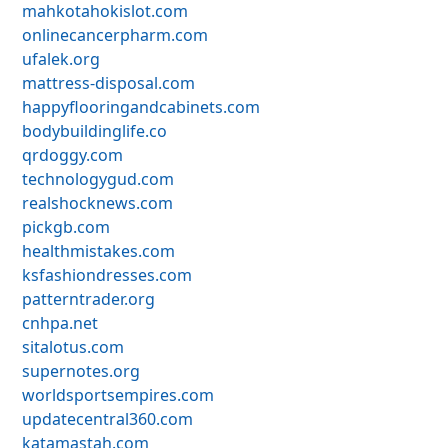
mahkotahokislot.com
onlinecancerpharm.com
ufalek.org
mattress-disposal.com
happyflooringandcabinets.com
bodybuildinglife.co
qrdoggy.com
technologygud.com
realshocknews.com
pickgb.com
healthmistakes.com
ksfashiondresses.com
patterntrader.org
cnhpa.net
sitalotus.com
supernotes.org
worldsportsempires.com
updatecentral360.com
katamastah.com