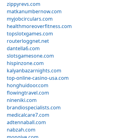
zippyrevs.com
matkanumbernow.com
myjobcirculars.com
healthmoreoverfitness.com
topslotxgames.com
routerloggnet.net
dantella6.com
slotsgamesone.com
hispinzone.com
kalyanbazarnights.com
top-online-casino-usa.com
honghuidoor.com
flowingtravel.com
nineniki.com
brandiospecialists.com
medicalcare7.com
adtennaball.com
nabzah.com
mongive.com