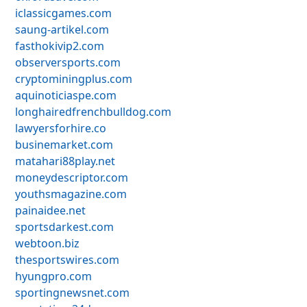
iclassicgames.com
saung-artikel.com
fasthokivip2.com
observersports.com
cryptominingplus.com
aquinoticiaspe.com
longhairedfrenchbulldog.com
lawyersforhire.co
businemarket.com
matahari88play.net
moneydescriptor.com
youthsmagazine.com
painaidee.net
sportsdarkest.com
webtoon.biz
thesportswires.com
hyungpro.com
sportingnewsnet.com