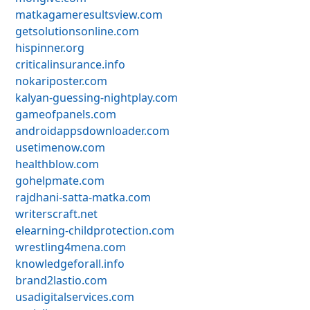
matkagameresultsview.com
getsolutionsonline.com
hispinner.org
criticalinsurance.info
nokariposter.com
kalyan-guessing-nightplay.com
gameofpanels.com
androidappsdownloader.com
usetimenow.com
healthblow.com
gohelpmate.com
rajdhani-satta-matka.com
writerscraft.net
elearning-childprotection.com
wrestling4mena.com
knowledgeforall.info
brand2lastio.com
usadigitalservices.com