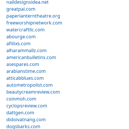
naildesignsidea.net
greatpai.com
paperlanterntheatre.org
freeworshipnetwork.com
watercraftllc.com
abourge.com
afiliixs.com
alharammallz.com
americanbulletins.com
asespares.com
arabianstime.com
atticabblues.com
autometropolist.com
beautycreamreview.com
coinmoh.com
cyclopsreview.com
dattgen.com
didoivatnang.com
dogsbarks.com