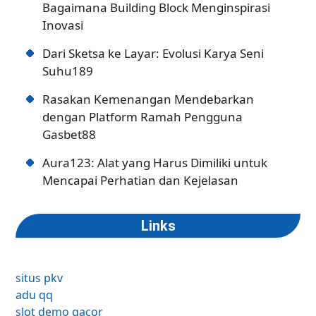
Bagaimana Building Block Menginspirasi
Inovasi
Dari Sketsa ke Layar: Evolusi Karya Seni
Suhu189
Rasakan Kemenangan Mendebarkan
dengan Platform Ramah Pengguna
Gasbet88
Aura123: Alat yang Harus Dimiliki untuk
Mencapai Perhatian dan Kejelasan
Links
situs pkv
adu qq
slot demo gacor