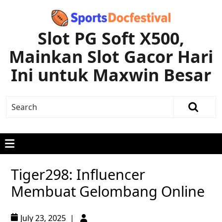
Slot PG Soft X500,
Mainkan Slot Gacor Hari
Ini untuk Maxwin Besar
Tiger298: Influencer
Membuat Gelombang Online
July 23, 2025
|