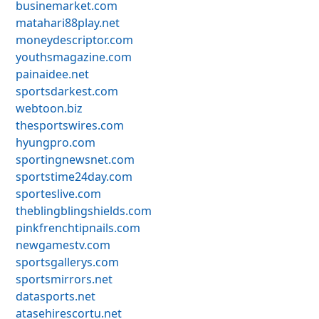
businemarket.com
matahari88play.net
moneydescriptor.com
youthsmagazine.com
painaidee.net
sportsdarkest.com
webtoon.biz
thesportswires.com
hyungpro.com
sportingnewsnet.com
sportstime24day.com
sporteslive.com
theblingblingshields.com
pinkfrenchtipnails.com
newgamestv.com
sportsgallerys.com
sportsmirrors.net
datasports.net
atasehirescortu.net