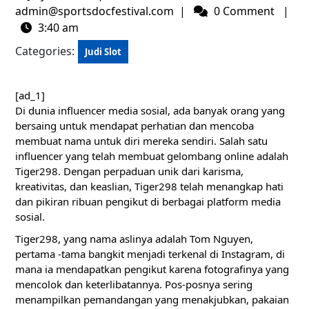
admin@sportsdocfestival.com
|
0 Comment
|
3:40 am
Categories:
Judi Slot
[ad_1]
Di dunia influencer media sosial, ada banyak orang yang
bersaing untuk mendapat perhatian dan mencoba
membuat nama untuk diri mereka sendiri. Salah satu
influencer yang telah membuat gelombang online adalah
Tiger298. Dengan perpaduan unik dari karisma,
kreativitas, dan keaslian, Tiger298 telah menangkap hati
dan pikiran ribuan pengikut di berbagai platform media
sosial.
Tiger298, yang nama aslinya adalah Tom Nguyen,
pertama -tama bangkit menjadi terkenal di Instagram, di
mana ia mendapatkan pengikut karena fotografinya yang
mencolok dan keterlibatannya. Pos-posnya sering
menampilkan pemandangan yang menakjubkan, pakaian