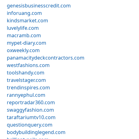
genesisbusinesscredit.com
inforuang.com
kindsmarket.com
luvelylife.com
macramb.com
mypet-diary.com
oxweekly.com
panamacitydeckcontractors.com
westfashions.com
toolshandy.com
travelstager.com
trendinspires.com
rannyephul.com
reportradar360.com
swaggyfashion.com
taraftariumtv10.com
questionquery.com
bodybuildinglegend.com