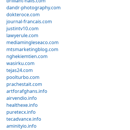
brilliant-nails.com
dandr-photography.com
dokteroce.com
journal-francais.com
justintv10.com
lawyerule.com
mediamingleseaco.com
mtsmarketingblog.com
nghekiemtien.com
wasirku.com
tejas24.com
poolturbo.com
prachestait.com
artforafghans.info
airvendio.info
healthexe.info
puretecx.info
tecadvance.info
aminityio.info