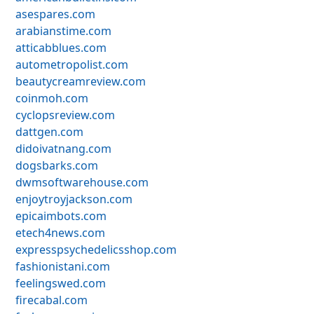
asespares.com
arabianstime.com
atticabblues.com
autometropolist.com
beautycreamreview.com
coinmoh.com
cyclopsreview.com
dattgen.com
didoivatnang.com
dogsbarks.com
dwmsoftwarehouse.com
enjoytroyjackson.com
epicaimbots.com
etech4news.com
expresspsychedelicsshop.com
fashionistani.com
feelingswed.com
firecabal.com