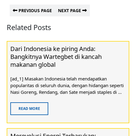
PREVIOUS PAGE
NEXT PAGE
Related Posts
Dari Indonesia ke piring Anda:
Bangkitnya Wartegbet di kancah
makanan global
[ad_1] Masakan Indonesia telah mendapatkan
popularitas di seluruh dunia, dengan hidangan seperti
Nasi Goreng, Rendang, dan Sate menjadi staples di ...
READ MORE
Merevolusi Energi Terbarukan: