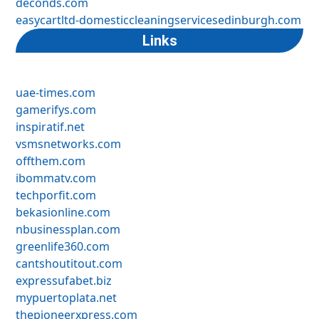
deconds.com
easycartltd-domesticcleaningservicesedinburgh.com
Links
uae-times.com
gamerifys.com
inspiratif.net
vsmsnetworks.com
offthem.com
ibommatv.com
techporfit.com
bekasionline.com
nbusinessplan.com
greenlife360.com
cantshoutitout.com
expressufabet.biz
mypuertoplata.net
thepioneerxpress.com