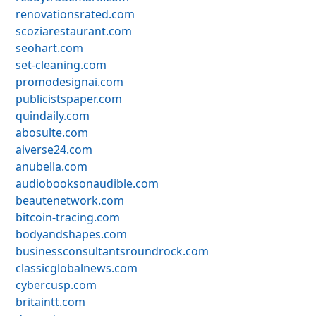
renovationsrated.com
scoziarestaurant.com
seohart.com
set-cleaning.com
promodesignai.com
publicistspaper.com
quindaily.com
abosulte.com
aiverse24.com
anubella.com
audiobooksonaudible.com
beautenetwork.com
bitcoin-tracing.com
bodyandshapes.com
businessconsultantsroundrock.com
classicglobalnews.com
cybercusp.com
britaintt.com