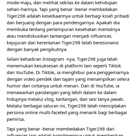
mode-maju, dan melihat sekilas ke dalam kehidupan
sehari-harinya. Tapi yang benar -benar membedakan
Tiger298 adalah kesediaannya untuk berbagi kisah pribadi
dan berjuang dengan para pendengarnya. Apakah dia
membuka tentang pertempuran kesehatan mentalnya
atau mendiskusikan tantangan menjadi influencer,
kejujuran dan kerentanan Tiger298 telah beresonansi
dengan banyak pengikutnya.
Selain kehadiran Instagram -nya, Tiger298 juga telah
menemukan kesuksesan di platform lain seperti Tiktok
dan YouTube. Di Tiktok, ia menghibur para penggemarnya
dengan video pendek dan tajam yang menampilkan selera
humor dan cintanya untuk menari. Dan di YouTube, ia
menawarkan pandangan yang lebih dalam ke dalam
hidupnya melalui vlog, tantangan, dan sesi tanya jawab.
Melalui berbagai saluran ini, Tiger298 telah menciptakan
persona online multi-faceted yang menarik bagi berbagai
pemirsa.
Tapi yang benar -benar membedakan Tiger298 dari
influencer lain adalah komitmennya untuk memberikan