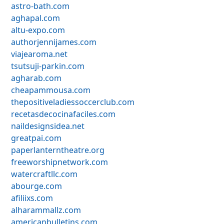
astro-bath.com
aghapal.com
altu-expo.com
authorjennijames.com
viajearoma.net
tsutsuji-parkin.com
agharab.com
cheapammousa.com
thepositiveladiessoccerclub.com
recetasdecocinafaciles.com
naildesignsidea.net
greatpai.com
paperlanterntheatre.org
freeworshipnetwork.com
watercraftllc.com
abourge.com
afiliixs.com
alharammallz.com
americanbulletins.com