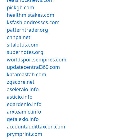
realshocknews.com
pickgb.com
healthmistakes.com
ksfashiondresses.com
patterntrader.org
cnhpa.net
sitalotus.com
supernotes.org
worldsportsempires.com
updatecentral360.com
katamastah.com
zqscore.net
aseleraio.info
asticio.info
egardenio.info
arxteamio.info
getalexio.info
accountaudittaxcon.com
prymprint.com