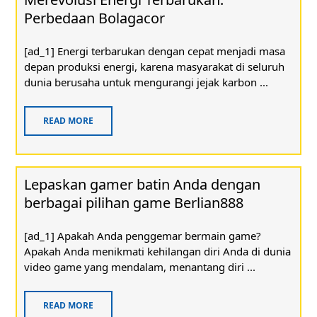
Perbedaan Bolagacor
[ad_1] Energi terbarukan dengan cepat menjadi masa
depan produksi energi, karena masyarakat di seluruh
dunia berusaha untuk mengurangi jejak karbon ...
READ MORE
Lepaskan gamer batin Anda dengan
berbagai pilihan game Berlian888
[ad_1] Apakah Anda penggemar bermain game?
Apakah Anda menikmati kehilangan diri Anda di dunia
video game yang mendalam, menantang diri ...
READ MORE