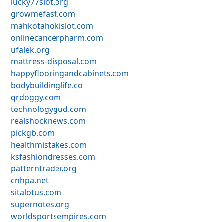
lucky77slot.org
growmefast.com
mahkotahokislot.com
onlinecancerpharm.com
ufalek.org
mattress-disposal.com
happyflooringandcabinets.com
bodybuildinglife.co
qrdoggy.com
technologygud.com
realshocknews.com
pickgb.com
healthmistakes.com
ksfashiondresses.com
patterntrader.org
cnhpa.net
sitalotus.com
supernotes.org
worldsportsempires.com