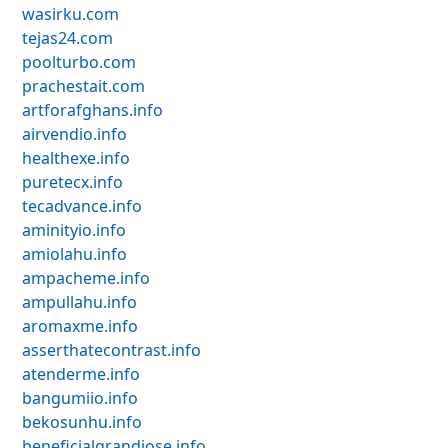
wasirku.com
tejas24.com
poolturbo.com
prachestait.com
artforafghans.info
airvendio.info
healthexe.info
puretecx.info
tecadvance.info
aminityio.info
amiolahu.info
ampacheme.info
ampullahu.info
aromaxme.info
asserthatecontrast.info
atenderme.info
bangumiio.info
bekosunhu.info
beneficialgrandiose.info