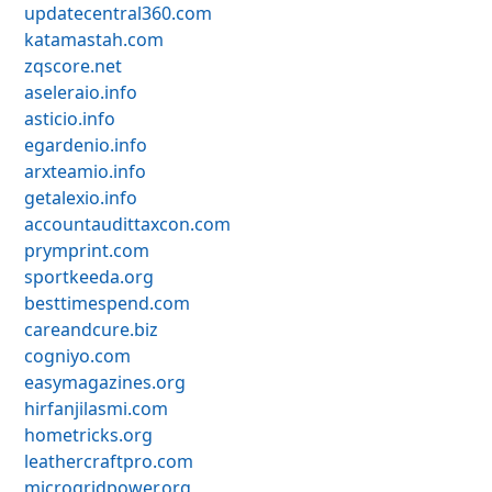
updatecentral360.com
katamastah.com
zqscore.net
aseleraio.info
asticio.info
egardenio.info
arxteamio.info
getalexio.info
accountaudittaxcon.com
prymprint.com
sportkeeda.org
besttimespend.com
careandcure.biz
cogniyo.com
easymagazines.org
hirfanjilasmi.com
hometricks.org
leathercraftpro.com
microgridpower.org