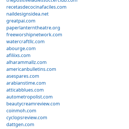
recetasdecocinafaciles.com
naildesignsidea.net
greatpai.com
paperlanterntheatre.org
freeworshipnetwork.com
watercraftllc.com
abourge.com
afiliixs.com
alharammallz.com
americanbulletins.com
asespares.com
arabianstime.com
atticabblues.com
autometropolist.com
beautycreamreview.com
coinmoh.com
cyclopsreview.com
dattgen.com