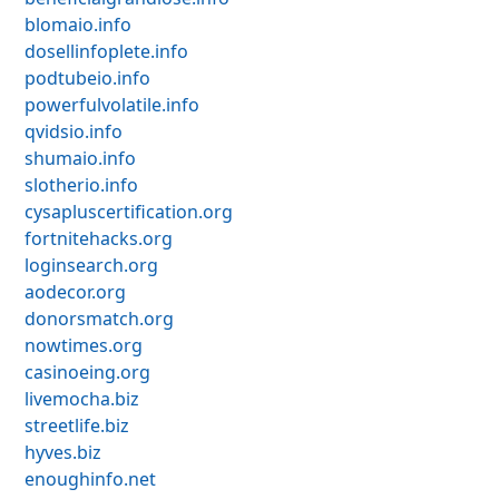
blomaio.info
dosellinfoplete.info
podtubeio.info
powerfulvolatile.info
qvidsio.info
shumaio.info
slotherio.info
cysapluscertification.org
fortnitehacks.org
loginsearch.org
aodecor.org
donorsmatch.org
nowtimes.org
casinoeing.org
livemocha.biz
streetlife.biz
hyves.biz
enoughinfo.net