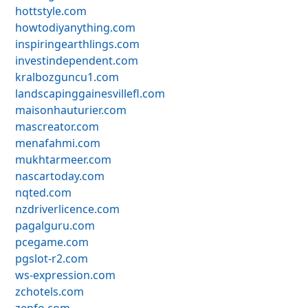
hottstyle.com
howtodiyanything.com
inspiringearthlings.com
investindependent.com
kralbozguncu1.com
landscapinggainesvillefl.com
maisonhauturier.com
mascreator.com
menafahmi.com
mukhtarmeer.com
nascartoday.com
nqted.com
nzdriverlicence.com
pagalguru.com
pcegame.com
pgslot-r2.com
ws-expression.com
zchotels.com
zepfo.com