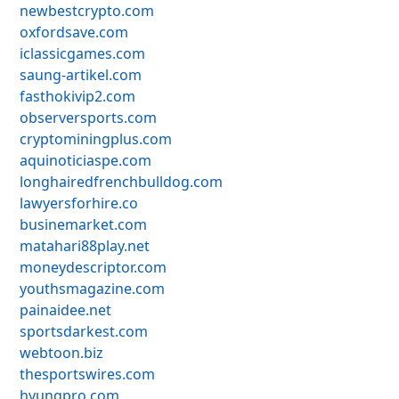
newbestcrypto.com
oxfordsave.com
iclassicgames.com
saung-artikel.com
fasthokivip2.com
observersports.com
cryptominingplus.com
aquinoticiaspe.com
longhairedfrenchbulldog.com
lawyersforhire.co
businemarket.com
matahari88play.net
moneydescriptor.com
youthsmagazine.com
painaidee.net
sportsdarkest.com
webtoon.biz
thesportswires.com
hyungpro.com