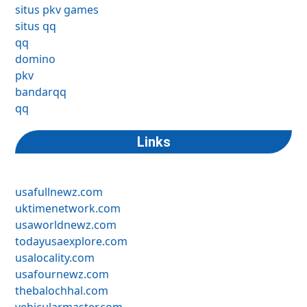
situs pkv games
situs qq
qq
domino
pkv
bandarqq
qq
Links
usafullnewz.com
uktimenetwork.com
usaworldnewz.com
todayusaexplore.com
usalocality.com
usafournewz.com
thebalochhal.com
vehicularmaster.com