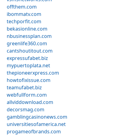
offthem.com
ibommatv.com
techporfit.com
bekasionline.com
nbusinessplan.com
greenlife360.com
cantshoutitout.com
expressufabet.biz
mypuertoplata.net
thepioneerxpress.com
howtofixissue.com
teamufabet.biz
webfullform.com
allviddownload.com
decorsmag.com
gamblingcasinonews.com
universitiesofamerica.net
progameofbrands.com