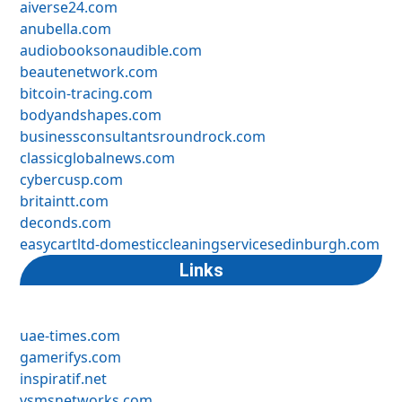
aiverse24.com
anubella.com
audiobooksonaudible.com
beautenetwork.com
bitcoin-tracing.com
bodyandshapes.com
businessconsultantsroundrock.com
classicglobalnews.com
cybercusp.com
britaintt.com
deconds.com
easycartltd-domesticcleaningservicesedinburgh.com
Links
uae-times.com
gamerifys.com
inspiratif.net
vsmsnetworks.com