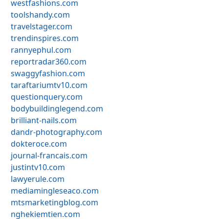
westfashions.com
toolshandy.com
travelstager.com
trendinspires.com
rannyephul.com
reportradar360.com
swaggyfashion.com
taraftariumtv10.com
questionquery.com
bodybuildinglegend.com
brilliant-nails.com
dandr-photography.com
dokteroce.com
journal-francais.com
justintv10.com
lawyerule.com
mediamingleseaco.com
mtsmarketingblog.com
nghekiemtien.com