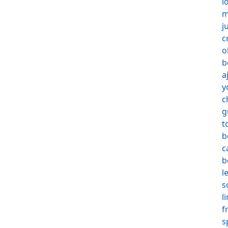
l
m
j
c
o
b
a
y
c
g
t
b
c
b
l
s
l
f
s