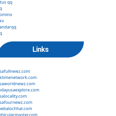
itus qq
q
omino
kv
andarqq
q
Links
safullnewz.com
ktimenetwork.com
saworldnewz.com
odayusaexplore.com
salocality.com
safournewz.com
hebalochhal.com
ehicularmaster.com