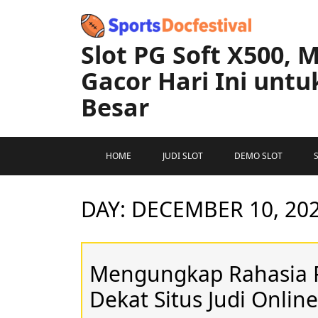
Slot PG Soft X500, 
Gacor Hari Ini unt
Besar
HOME
JUDI SLOT
DEMO SLOT
DAY:
DECEMBER 10, 20
Mengungkap Rahasia P
Dekat Situs Judi Onlin