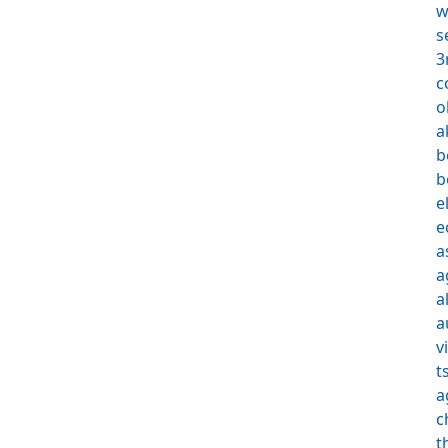
w
s
3
c
o
a
b
b
e
e
a
a
a
a
v
t
a
c
t