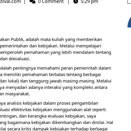
tival.com
|
0 Comment
|
5:29 pm
jakan Publik, adalah mata kuliah yang memberikan
emerintahan dan kebijakan. Melalui mempelajari
ya memperoleh pemahaman yang lebih mendalam tentang
dan dievaluasi.
 adalah pentingnya memahami peran pemerintah dalam
ya memiliki pemahaman terbatas tentang berbagai
 dan lokal) dan tanggung jawab masing-masing. Melalui
ya menyadari adanya interaksi yang kompleks antara
an masyarakat.
ya analisis kebijakan dalam proses pengambilan
asi efektivitas kebijakan menggunakan alat seperti
entingan, dan kerangka evaluasi kebijakan, saya
ng bagaimana kebijakan dikembangkan dan dinilai. Hal
ai secara kritis dampak kebijakan terhadap berbagai