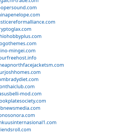
agalchi-trade.com
oopersound.com
inapenelope.com
usticereformalliance.com
ryptoglax.com
hiohobbyplus.com
ogothemes.com
jino-mingei.com
ourfreehost.info
heapnorthfacejacketsm.com
urjoshhomes.com
ombradydiet.com
onthaiclub.com
asusbelli-mod.com
ookplatesociety.com
ebnewsmedia.com
onosonora.com
inkuusinternasional1.com
riendsroll.com