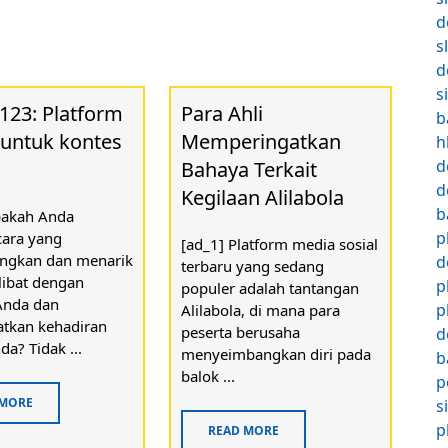
d
s
d
s
123: Platform
Para Ahli
b
untuk kontes
Memperingatkan
h
d
Bahaya Terkait
d
Kegilaan Alilabola
b
pakah Anda
p
cara yang
[ad_1] Platform media sosial
ngkan dan menarik
d
terbaru yang sedang
libat dengan
p
populer adalah tantangan
Anda dan
p
Alilabola, di mana para
tkan kehadiran
peserta berusaha
d
da? Tidak ...
menyeimbangkan diri pada
b
balok ...
p
 MORE
s
p
READ MORE