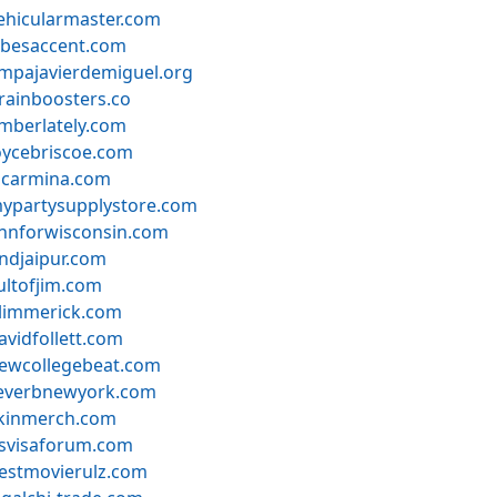
ehicularmaster.com
ibesaccent.com
mpajavierdemiguel.org
rainboosters.co
mberlately.com
oycebriscoe.com
icarmina.com
ypartysupplystore.com
nnforwisconsin.com
indjaipur.com
ultofjim.com
limmerick.com
avidfollett.com
ewcollegebeat.com
everbnewyork.com
kinmerch.com
svisaforum.com
estmovierulz.com