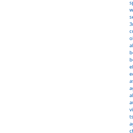
s
w
s
3
c
o
a
b
b
e
e
a
a
a
a
v
t
a
c