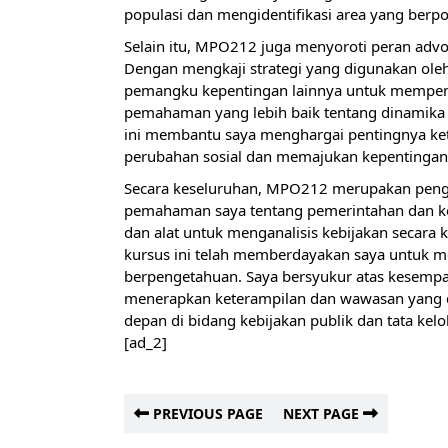
populasi dan mengidentifikasi area yang berpo
Selain itu, MPO212 juga menyoroti peran advo
Dengan mengkaji strategi yang digunakan oleh
pemangku kepentingan lainnya untuk mempen
pemahaman yang lebih baik tentang dinamika 
ini membantu saya menghargai pentingnya ke
perubahan sosial dan memajukan kepentingan 
Secara keseluruhan, MPO212 merupakan pe
pemahaman saya tentang pemerintahan dan k
dan alat untuk menganalisis kebijakan secara k
kursus ini telah memberdayakan saya untuk me
berpengetahuan. Saya bersyukur atas kesempat
menerapkan keterampilan dan wawasan yang d
depan di bidang kebijakan publik dan tata kelo
[ad_2]
PREVIOUS PAGE
NEXT PAGE