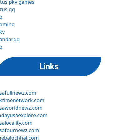
itus pkv games
itus qq
q
omino
kv
andarqq
q
Links
safullnewz.com
ktimenetwork.com
saworldnewz.com
odayusaexplore.com
salocality.com
safournewz.com
hebalochhal.com