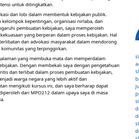
tensi untuk ditingkatkan.
kasi dan lobi dalam membentuk kebijakan publik.
 kelompok kepentingan, organisasi nirlaba, dan
garuhi pembuatan kebijakan, saya memperoleh
kekuasaan yang berperan dalam proses kebijakan. Hal
terlibatan dan advokasi masyarakat dalam mendorong
komunitas yang terpinggirkan.
s
ngalaman yang membuka mata dan memperdalam
a
ebijakan. Dengan membekali saya dengan pengetahuan
s
ritis dan terlibat dalam proses pembuatan kebijakan,
b
njadi warga negara yang lebih aktif dan
an mengikuti kursus ini, dan saya berharap dapat
j
iperoleh dari MPO212 dalam upaya saya di masa
p
la.
s
d
d
s
d
s