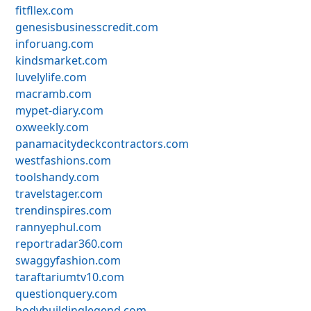
fitfllex.com
genesisbusinesscredit.com
inforuang.com
kindsmarket.com
luvelylife.com
macramb.com
mypet-diary.com
oxweekly.com
panamacitydeckcontractors.com
westfashions.com
toolshandy.com
travelstager.com
trendinspires.com
rannyephul.com
reportradar360.com
swaggyfashion.com
taraftariumtv10.com
questionquery.com
bodybuildinglegend.com