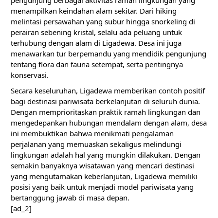
pengunjung berbagai aktivitas ramah lingkungan yang
menampilkan keindahan alam sekitar. Dari hiking
melintasi persawahan yang subur hingga snorkeling di
perairan sebening kristal, selalu ada peluang untuk
terhubung dengan alam di Ligadewa. Desa ini juga
menawarkan tur berpemandu yang mendidik pengunjung
tentang flora dan fauna setempat, serta pentingnya
konservasi.
Secara keseluruhan, Ligadewa memberikan contoh positif
bagi destinasi pariwisata berkelanjutan di seluruh dunia.
Dengan memprioritaskan praktik ramah lingkungan dan
mengedepankan hubungan mendalam dengan alam, desa
ini membuktikan bahwa menikmati pengalaman
perjalanan yang memuaskan sekaligus melindungi
lingkungan adalah hal yang mungkin dilakukan. Dengan
semakin banyaknya wisatawan yang mencari destinasi
yang mengutamakan keberlanjutan, Ligadewa memiliki
posisi yang baik untuk menjadi model pariwisata yang
bertanggung jawab di masa depan.
[ad_2]