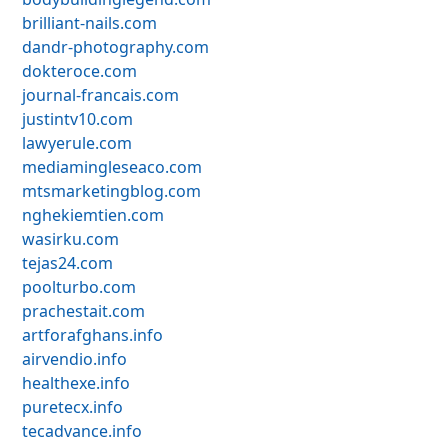
brilliant-nails.com
dandr-photography.com
dokteroce.com
journal-francais.com
justintv10.com
lawyerule.com
mediamingleseaco.com
mtsmarketingblog.com
nghekiemtien.com
wasirku.com
tejas24.com
poolturbo.com
prachestait.com
artforafghans.info
airvendio.info
healthexe.info
puretecx.info
tecadvance.info