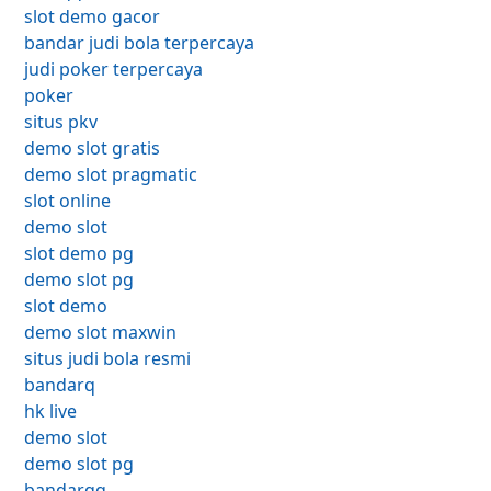
slot demo gacor
bandar judi bola terpercaya
judi poker terpercaya
poker
situs pkv
demo slot gratis
demo slot pragmatic
slot online
demo slot
slot demo pg
demo slot pg
slot demo
demo slot maxwin
situs judi bola resmi
bandarq
hk live
demo slot
demo slot pg
bandarqq