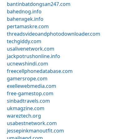
bantinbatdongsan247.com
bahednog.info
bahenxgek.info
pertamaskre.com
threadsvideoandphotodownloader.com
techgiddy.com
usalivenetwork.com
jackpotrushonline.info
ucnewshindi.com
freecellphonedatabase.com
gamersrope.com
exellewebmedia.com
free-gamestop.com
sinbadtravels.com
ukmagzine.com
wareztech.org
usabestnetwork.com
jessepinkmanoutfit.com
umailsend.com