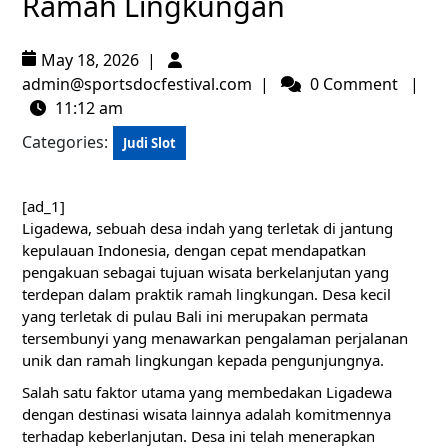
Ramah Lingkungan
May 18, 2026
|
admin@sportsdocfestival.com
|
0 Comment
|
11:12 am
Categories:
Judi Slot
[ad_1]
Ligadewa, sebuah desa indah yang terletak di jantung
kepulauan Indonesia, dengan cepat mendapatkan
pengakuan sebagai tujuan wisata berkelanjutan yang
terdepan dalam praktik ramah lingkungan. Desa kecil
yang terletak di pulau Bali ini merupakan permata
tersembunyi yang menawarkan pengalaman perjalanan
unik dan ramah lingkungan kepada pengunjungnya.
Salah satu faktor utama yang membedakan Ligadewa
dengan destinasi wisata lainnya adalah komitmennya
terhadap keberlanjutan. Desa ini telah menerapkan