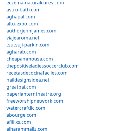
eczema-naturalcures.com
astro-bath.com
aghapal.com
altu-expo.com
authorjennijames.com
viajearoma.net
tsutsuji-parkin.com
agharab.com
cheapammousa.com
thepositiveladiessoccerclub.com
recetasdecocinafaciles.com
naildesignsidea.net
greatpai.com
paperlanterntheatre.org
freeworshipnetwork.com
watercraftllc.com
abourge.com
afiliixs.com
alharammallz.com