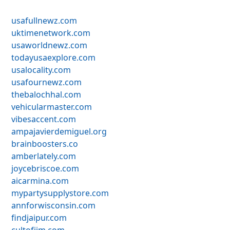
usafullnewz.com
uktimenetwork.com
usaworldnewz.com
todayusaexplore.com
usalocality.com
usafournewz.com
thebalochhal.com
vehicularmaster.com
vibesaccent.com
ampajavierdemiguel.org
brainboosters.co
amberlately.com
joycebriscoe.com
aicarmina.com
mypartysupplystore.com
annforwisconsin.com
findjaipur.com
cultofjim.com