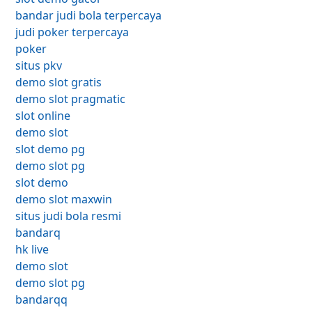
bandar judi bola terpercaya
judi poker terpercaya
poker
situs pkv
demo slot gratis
demo slot pragmatic
slot online
demo slot
slot demo pg
demo slot pg
slot demo
demo slot maxwin
situs judi bola resmi
bandarq
hk live
demo slot
demo slot pg
bandarqq