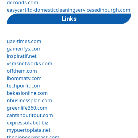
deconds.com
easycartltd-domesticcleaningservicesedinburgh.com
Links
uae-times.com
gamerifys.com
inspiratif.net
vsmsnetworks.com
offthem.com
ibommatv.com
techporfit.com
bekasionline.com
nbusinessplan.com
greenlife360.com
cantshoutitout.com
expressufabet.biz
mypuertoplata.net
thepioneerxpress.com