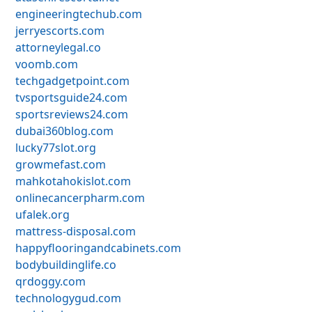
engineeringtechub.com
jerryescorts.com
attorneylegal.co
voomb.com
techgadgetpoint.com
tvsportsguide24.com
sportsreviews24.com
dubai360blog.com
lucky77slot.org
growmefast.com
mahkotahokislot.com
onlinecancerpharm.com
ufalek.org
mattress-disposal.com
happyflooringandcabinets.com
bodybuildinglife.co
qrdoggy.com
technologygud.com