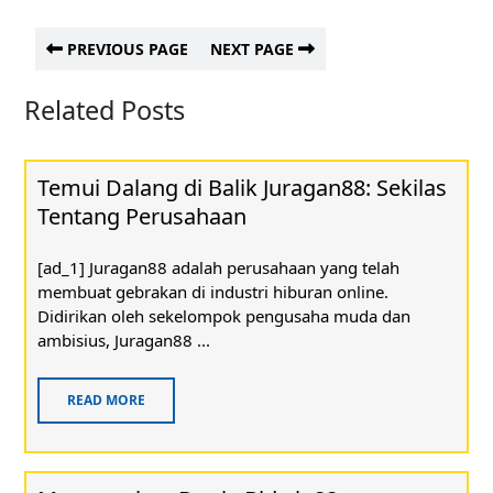
PREVIOUS PAGE
NEXT PAGE
Related Posts
Temui Dalang di Balik Juragan88: Sekilas
Tentang Perusahaan
[ad_1] Juragan88 adalah perusahaan yang telah
membuat gebrakan di industri hiburan online.
Didirikan oleh sekelompok pengusaha muda dan
ambisius, Juragan88 ...
READ MORE