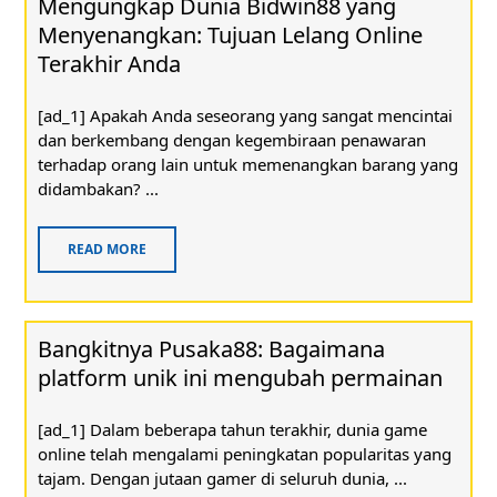
Mengungkap Dunia Bidwin88 yang
Menyenangkan: Tujuan Lelang Online
Terakhir Anda
[ad_1] Apakah Anda seseorang yang sangat mencintai
dan berkembang dengan kegembiraan penawaran
terhadap orang lain untuk memenangkan barang yang
didambakan? ...
READ MORE
Bangkitnya Pusaka88: Bagaimana
platform unik ini mengubah permainan
[ad_1] Dalam beberapa tahun terakhir, dunia game
online telah mengalami peningkatan popularitas yang
tajam. Dengan jutaan gamer di seluruh dunia, ...