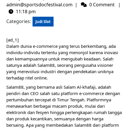
admin@sportsdocfestival.com
|
0 Comment
|
11:18 pm
Categories:
Judi Slot
[ad_1]
Dalam dunia e-commerce yang terus berkembang, ada
individu-individu tertentu yang menonjol karena inovasi
dan kemampuannya untuk mengubah keadaan. Salah
satunya adalah Salam88, seorang pengusaha visioner
yang merevolusi industri dengan pendekatan uniknya
terhadap ritel online.
Salam88, yang bernama asli Salam Al-khafaji, adalah
pendiri dan CEO salah satu platform e-commerce dengan
pertumbuhan tercepat di Timur Tengah. Platformnya
menawarkan berbagai macam produk, mulai dari
elektronik dan fesyen hingga perlengkapan rumah tangga
dan produk kecantikan, semuanya dengan harga
bersaing. Apa yang membedakan Salam88 dari platform