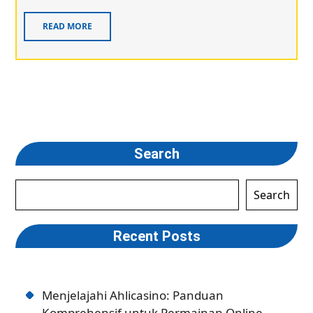
READ MORE
Search
Search
Recent Posts
Menjelajahi Ahlicasino: Panduan
Komprehensif untuk Permainan Online