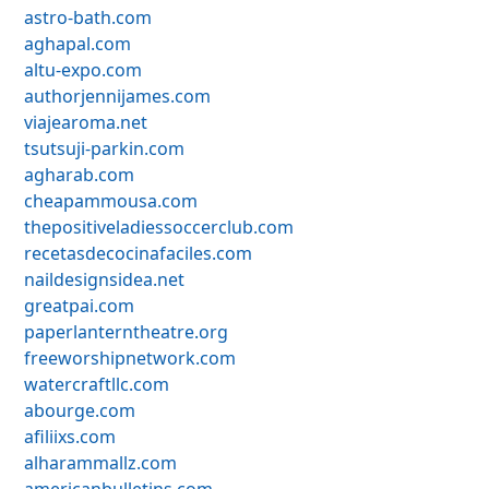
astro-bath.com
aghapal.com
altu-expo.com
authorjennijames.com
viajearoma.net
tsutsuji-parkin.com
agharab.com
cheapammousa.com
thepositiveladiessoccerclub.com
recetasdecocinafaciles.com
naildesignsidea.net
greatpai.com
paperlanterntheatre.org
freeworshipnetwork.com
watercraftllc.com
abourge.com
afiliixs.com
alharammallz.com
americanbulletins.com