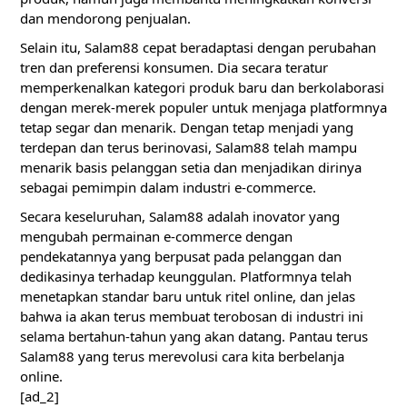
dan mendorong penjualan.
Selain itu, Salam88 cepat beradaptasi dengan perubahan
tren dan preferensi konsumen. Dia secara teratur
memperkenalkan kategori produk baru dan berkolaborasi
dengan merek-merek populer untuk menjaga platformnya
tetap segar dan menarik. Dengan tetap menjadi yang
terdepan dan terus berinovasi, Salam88 telah mampu
menarik basis pelanggan setia dan menjadikan dirinya
sebagai pemimpin dalam industri e-commerce.
Secara keseluruhan, Salam88 adalah inovator yang
mengubah permainan e-commerce dengan
pendekatannya yang berpusat pada pelanggan dan
dedikasinya terhadap keunggulan. Platformnya telah
menetapkan standar baru untuk ritel online, dan jelas
bahwa ia akan terus membuat terobosan di industri ini
selama bertahun-tahun yang akan datang. Pantau terus
Salam88 yang terus merevolusi cara kita berbelanja
online.
[ad_2]