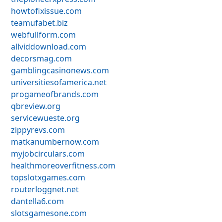
howtofixissue.com
teamufabet.biz
webfullform.com
allviddownload.com
decorsmag.com
gamblingcasinonews.com
universitiesofamerica.net
progameofbrands.com
qbreview.org
servicewueste.org
zippyrevs.com
matkanumbernow.com
myjobcirculars.com
healthmoreoverfitness.com
topslotxgames.com
routerloggnet.net
dantella6.com
slotsgamesone.com