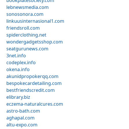
bookplatesociety.com
lebnewsmedia.com
sonosonora.com
linkuusinternasional1.com
friendsroll.com
spiderclothing.net
wondergadgetsshop.com
seatgurunews.com
3net.info
codeplex.info
okena.info
akunidpropokerqq.com
bespokecardetailing.com
bestfriendscredit.com
elibrary.biz
eczema-naturalcures.com
astro-bath.com
aghapal.com
altu-expo.com