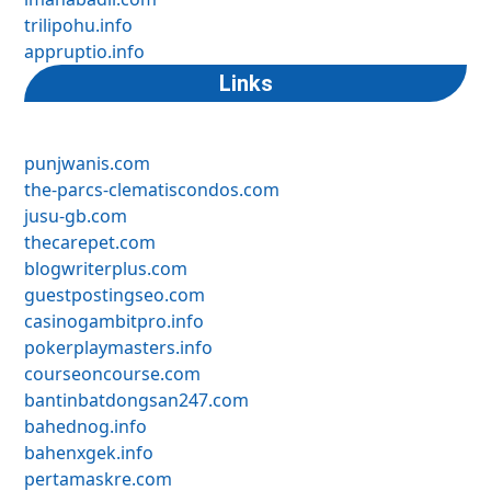
trilipohu.info
appruptio.info
Links
punjwanis.com
the-parcs-clematiscondos.com
jusu-gb.com
thecarepet.com
blogwriterplus.com
guestpostingseo.com
casinogambitpro.info
pokerplaymasters.info
courseoncourse.com
bantinbatdongsan247.com
bahednog.info
bahenxgek.info
pertamaskre.com