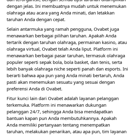
dengan jelas. Ini membuatnya mudah untuk menemukan
olahraga atau acara yang Anda minati, dan letakkan
taruhan Anda dengan cepat.
Selain antarmuka yang ramah pengguna, Ovabet juga
menawarkan berbagai pilihan taruhan. Apakah Anda
tertarik dengan taruhan olahraga, permainan kasino, atau
olahraga virtual, Ovabet telah Anda liput. Platform ini
menawarkan berbagai pasar taruhan, termasuk olahraga
populer seperti sepak bola, bola basket, dan tenis, serta
lebih banyak olahraga niche seperti panah dan esports. Ini
berarti bahwa apa pun yang Anda minati bertaruh, Anda
pasti akan menemukan sesuatu yang sesuai dengan
preferensi Anda di Ovabet.
Fitur kunci lain dari Ovabet adalah layanan pelanggan
terkemuka. Platform ini menawarkan dukungan
pelanggan 24/7, sehingga Anda bisa mendapatkan
bantuan kapan pun Anda membutuhkannya. Apakah
Anda memiliki pertanyaan tentang menempatkan
taruhan, melakukan penarikan, atau apa pun, tim layanan