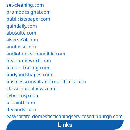
set-cleaning.com
promodesignai.com
publicistspaper.com
quindaily.com
abosulte.com
aiverse24.com
anubella.com
audiobooksonaudible.com
beautenetwork.com
bitcoin-tracing.com
bodyandshapes.com
businessconsultantsroundrock.com
classicglobalnews.com
cybercusp.com
britaintt.com
deconds.com
easycartltd-domesticcleaningservicesedinburgh.com
Links