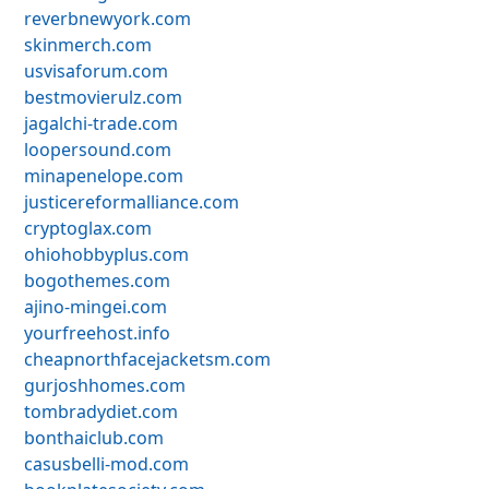
reverbnewyork.com
skinmerch.com
usvisaforum.com
bestmovierulz.com
jagalchi-trade.com
loopersound.com
minapenelope.com
justicereformalliance.com
cryptoglax.com
ohiohobbyplus.com
bogothemes.com
ajino-mingei.com
yourfreehost.info
cheapnorthfacejacketsm.com
gurjoshhomes.com
tombradydiet.com
bonthaiclub.com
casusbelli-mod.com