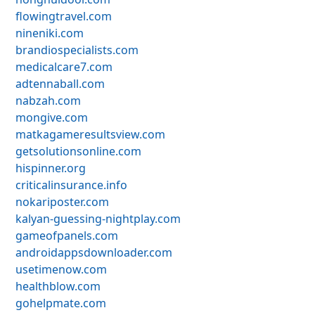
flowingtravel.com
nineniki.com
brandiospecialists.com
medicalcare7.com
adtennaball.com
nabzah.com
mongive.com
matkagameresultsview.com
getsolutionsonline.com
hispinner.org
criticalinsurance.info
nokariposter.com
kalyan-guessing-nightplay.com
gameofpanels.com
androidappsdownloader.com
usetimenow.com
healthblow.com
gohelpmate.com