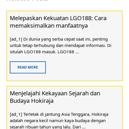
Melepaskan Kekuatan LGO188: Cara
memaksimalkan manfaatnya
[ad_1] Di dunia yang serba cepat saat ini, penting
untuk tetap terhubung dan mendapat informasi. Di
situlah LGO188 masuk. LGO188 ...
READ MORE
Menjelajahi Kekayaan Sejarah dan
Budaya Hokiraja
[ad_1] Terletak di jantung Asia Tenggara, Hokiraja
adalah negara kecil namun kaya budaya dengan
sejarah ribuan tahun yang lalu. Dari ...