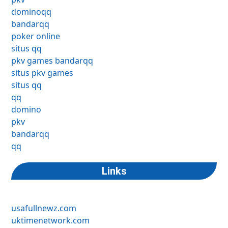
dominoqq
bandarqq
poker online
situs qq
pkv games bandarqq
situs pkv games
situs qq
qq
domino
pkv
bandarqq
qq
Links
usafullnewz.com
uktimenetwork.com