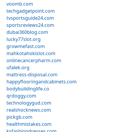
voomb.com
techgadgetpoint.com
tvsportsguide24.com
sportsreviews24.com
dubai360blog.com
lucky77slot.org
growmefast.com
mahkotahokislot.com
onlinecancerpharm.com
ufalek.org
mattress-disposal.com
happyflooringandcabinets.com
bodybuildinglife.co
qrdoggy.com
technologygud.com
realshocknews.com
pickgb.com
healthmistakes.com
ksfashiondresses.com